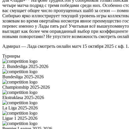
для «Лады»** На фоне трудностей у соперников тольяттинская
четыре матча подряд с тремя победами среди них. Особенно ст
вас смущает общее число пропущенных шайб за сезон — помните
Сибирью ярко иллюстрирует текущий уровень игры коллектива 
хозяевам во время овертайма несмотря явное преимущество гост
перевес именно у Лады пять раз! Учитывая всё вышеупомянуто
выглядят как более чем оправданный выбор при коэффициенте 
новыми поворотами? Не упустите возможность смотреть онлайн
Адмирал — Лада cмотреть онлайн матч 15 октября 2025 с кф. 1.
Турниры
2. Bundesliga 2025-2026
Bundesliga 2025-2026
Championship 2025-2026
Ekstraklasa 2025-2026
La Liga 2025-2026
Ligue 1 2025-2026
Premier League 2025-2026