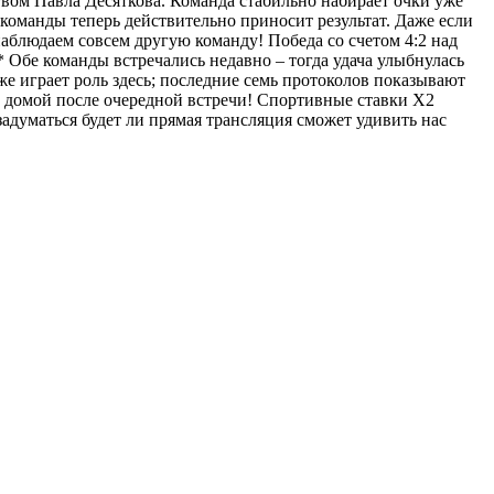
твом Павла Десяткова. Команда стабильно набирает очки уже
команды теперь действительно приносит результат. Даже если
наблюдаем совсем другую команду! Победа со счетом 4:2 над
Обе команды встречались недавно – тогда удача улыбнулась
же играет роль здесь; последние семь протоколов показывают
и домой после очередной встречи! Спортивные ставки X2
адуматься будет ли прямая трансляция сможет удивить нас