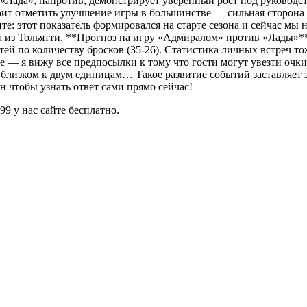
 «Лада», напротив, демонстрирует уверенный рост под руководс
оит отметить улучшение игры в большинстве — сильная сторона 
: этот показатель формировался на старте сезона и сейчас мы 
из Тольятти. **Прогноз на игру «Адмиралом» против «Лады»** 
ей по количеству бросков (35-26). Статистика личных встреч то
е — я вижу все предпосылки к тому что гости могут увезти очк
близком к двум единицам… Такое развитие событий заставляет з
 чтобы узнать ответ сами прямо сейчас!
99 у нас сайте бесплатно.