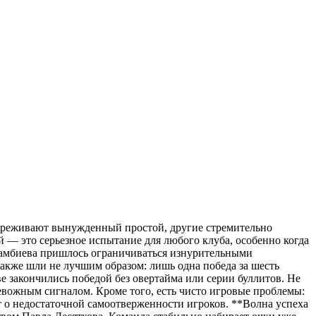
 переживают вынужденный простой, другие стремительно
й — это серьезное испытание для любого клуба, особенно когда
 Тамбиева пришлось ограничиваться изнурительными
также шли не лучшим образом: лишь одна победа за шесть
е закончились победой без овертайма или серии буллитов. Не
вожным сигналом. Кроме того, есть чисто игровые проблемы:
ят о недостаточной самоотверженности игроков. **Волна успеха