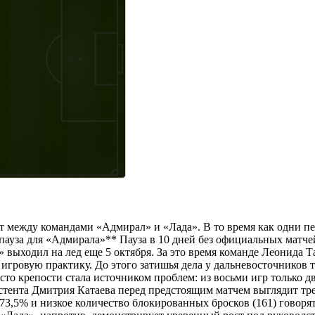
аст между командами «Адмирал» и «Лада». В то время как одни
пауза для «Адмирала»** Пауза в 10 дней без официальных матче
» выходил на лед еще 5 октября. За это время команде Леонида
игровую практику. До этого затишья дела у дальневосточников 
о крепости стала источником проблем: из восьми игр только дв
тента Дмитрия Катаева перед предстоящим матчем выглядит тре
 73,5% и низкое количество блокированных бросков (161) говор