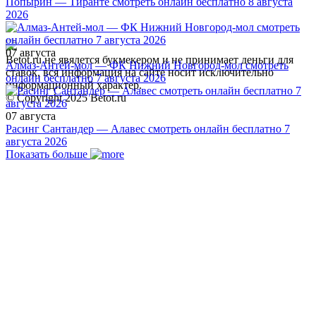
Попырин — Тиранте смотреть онлайн бесплатно 8 августа
2026
07 августа
Betot.ru не явялется букмекером и не принимает деньги для
Алмаз-Антей-мол — ФК Нижний Новгород-мол смотреть
ставок, вся информация на сайте носит исключительно
онлайн бесплатно 7 августа 2026
информационный характер.
© Copyright 2025 Betot.ru
07 августа
Расинг Сантандер — Алавес смотреть онлайн бесплатно 7
августа 2026
Показать больше