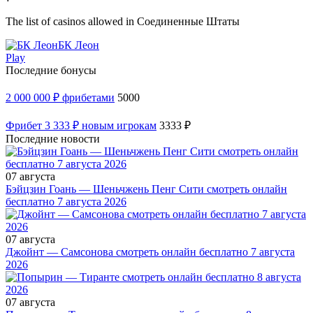
The list of casinos allowed in Соединенные Штаты
БК Леон
Play
Последние бонусы
2 000 000 ₽ фрибетами
5000
Фрибет 3 333 ₽ новым игрокам
3333 ₽
Последние новости
07 августа
Бэйцзин Гоань — Шеньчжень Пенг Сити смотреть онлайн
бесплатно 7 августа 2026
07 августа
Джойнт — Самсонова смотреть онлайн бесплатно 7 августа
2026
07 августа