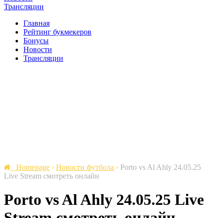
Трансляции
Главная
Рейтинг букмекеров
Бонусы
Новости
Трансляции
Homepage
›
Новости футбола
›
Porto vs Al Ahly 24.05.25
Live Stream смотреть онлайн
Porto vs Al Ahly 24.05.25 Live
Stream смотреть онлайн