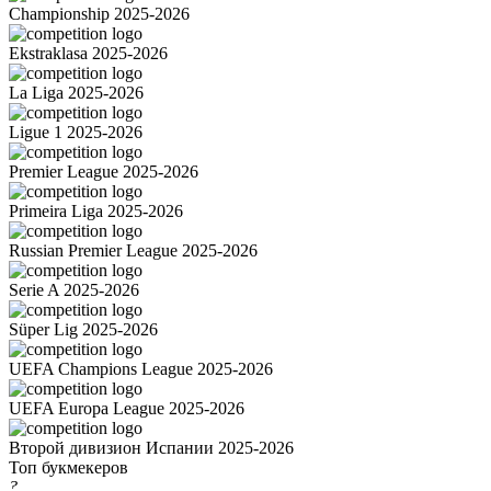
Championship 2025-2026
Ekstraklasa 2025-2026
La Liga 2025-2026
Ligue 1 2025-2026
Premier League 2025-2026
Primeira Liga 2025-2026
Russian Premier League 2025-2026
Serie A 2025-2026
Süper Lig 2025-2026
UEFA Champions League 2025-2026
UEFA Europa League 2025-2026
Второй дивизион Испании 2025-2026
Топ букмекеров
?