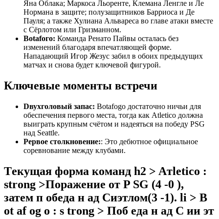
Яна Облака; Маркоса Льоренте, Клемана Ленгле и Ле
Нормана в защите; полузащитников Барриоса и Де
Пауля; а также Хулиана Альвареса во главе атаки вместе
с Сёрлотом или Гризманном.
Botafoгo:
Команда Ренато Пайвы осталась без
изменений благодаря впечатляющей форме.
Нападающий Игор Жезус забил в обоих предыдущих
матчах и снова будет ключевой фигурой.
Ключевые моменты встречи
Dвухголовый запас:
Botafogo достаточно ничьи для
обеспечения первого места, тогда как Atletico должна
выиграть крупным счётом и надеяться на победу PSG
над Seattle.
Pервое столкновение:
: Это дебютное официальное
соревнование между клубами.
Tекущая форма команд h2 > Aтletico :
strong >Поражение от P SG (4 -0 ),
затем п обеда н ад Cиэтлом(3 -1). li > B
ot af og o : s trong > Поб еда н ад C ии эт