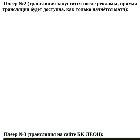
Плеер №2 (трансляция запустится после рекламы, прямая
трансляция будет доступна, как только начнётся матч):
Плеер №3 (трансляция на сайте БК ЛЕОН):