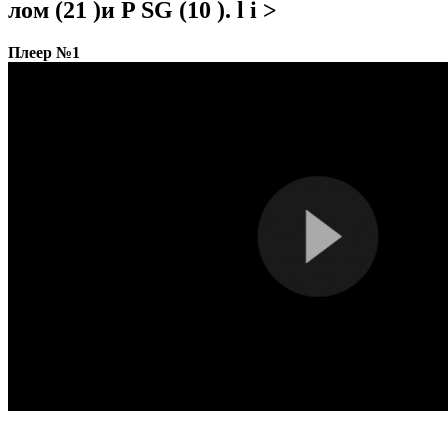
лом (21 )и P SG (10 ). l i >
Плеер №1