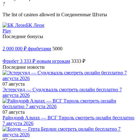
?
The list of casinos allowed in Соединенные Штаты
БК Леон
Play
Последние бонусы
2 000 000 ₽ фрибетами
5000
Фрибет 3 333 ₽ новым игрокам
3333 ₽
Последние новости
07 августа
Эстерсунд — Сундсвалль смотреть онлайн бесплатно 7
августа 2026
07 августа
Райндорф Альтах — ВСГ Тироль смотреть онлайн бесплатно
7 августа 2026