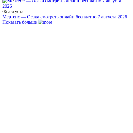
06 августа
Мертенс — Осака смотреть онлайн бесплатно 7 августа 2026
Показать больше