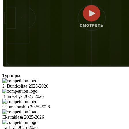
Турниры
2. Bundesliga 2025-2026
Bundesliga 2025-2026
Championship 2025-2026
Ekstraklasa 2025-2026
La Liga 2025-2026