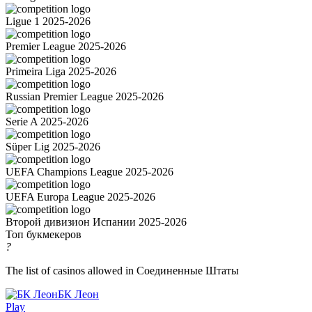
Ligue 1 2025-2026
Premier League 2025-2026
Primeira Liga 2025-2026
Russian Premier League 2025-2026
Serie A 2025-2026
Süper Lig 2025-2026
UEFA Champions League 2025-2026
UEFA Europa League 2025-2026
Второй дивизион Испании 2025-2026
Топ букмекеров
?
The list of casinos allowed in Соединенные Штаты
БК Леон
Play