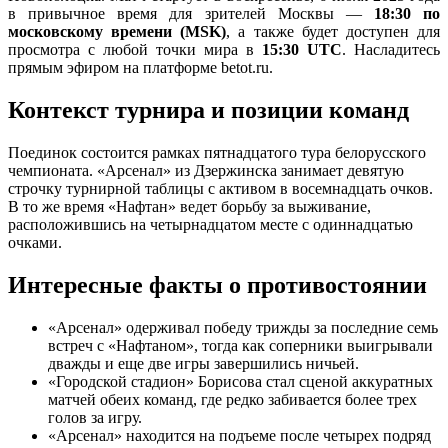
в привычное время для зрителей Москвы —
18:30 по
московскому времени (MSK)
, а также будет доступен для
просмотра с любой точки мира в
15:30 UTC
. Насладитесь
прямым эфиром на платформе betot.ru.
Контекст турнира и позиции команд
Поединок состоится рамках пятнадцатого тура белорусского
чемпионата. «Арсенал» из Дзержинска занимает девятую
строчку турнирной таблицы с активом в восемнадцать очков.
В то же время «Нафтан» ведет борьбу за выживание,
расположившись на четырнадцатом месте с одиннадцатью
очками.
Интересные факты о противостоянии
«Арсенал» одерживал победу трижды за последние семь
встреч с «Нафтаном», тогда как соперники выигрывали
дважды и еще две игры завершились ничьей.
«Городской стадион» Борисова стал сценой аккуратных
матчей обеих команд, где редко забивается более трех
голов за игру.
«Арсенал» находится на подъеме после четырех подряд