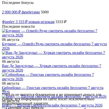
Последние бонусы
2 000 000 ₽ фрибетами
5000
Фрибет 3 333 ₽ новым игрокам
3333 ₽
Последние новости
06 августа
Блуминг — Олвейз Реди смотреть онлайн бесплатно 7 августа
2026
06 августа
Ван Де Зандсхульп — Хуркач смотреть онлайн бесплатно 7
августа 2026
06 августа
Сейнейоки — Гнистан смотреть онлайн бесплатно 7 августа
2026
Betot.ru не явялется букмекером и не принимает деньги для
ставок, вся информация на сайте носит исключительно
06 августа
информационный характер.
Бергс — Шелтон смотреть онлайн бесплатно 7 августа 2026
© Copyright 2025 Betot.ru