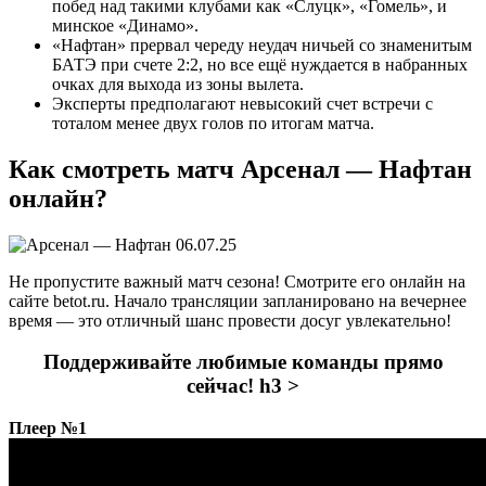
побед над такими клубами как «Слуцк», «Гомель», и
минское «Динамо».
«Нафтан» прервал череду неудач ничьей со знаменитым
БАТЭ при счете 2:2, но все ещё нуждается в набранных
очках для выхода из зоны вылета.
Эксперты предполагают невысокий счет встречи с
тоталом менее двух голов по итогам матча.
Как смотреть матч Арсенал — Нафтан
онлайн?
Не пропустите важный матч сезона! Смотрите его онлайн на
сайте betot.ru. Начало трансляции запланировано на вечернее
время — это отличный шанс провести досуг увлекательно!
Поддерживайте любимые команды прямо
сейчас!
h3 >
Плеер №1