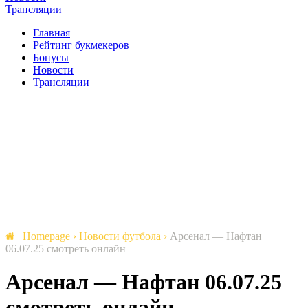
Трансляции
Главная
Рейтинг букмекеров
Бонусы
Новости
Трансляции
Homepage
›
Новости футбола
›
Арсенал — Нафтан
06.07.25 смотреть онлайн
Арсенал — Нафтан 06.07.25
смотреть онлайн