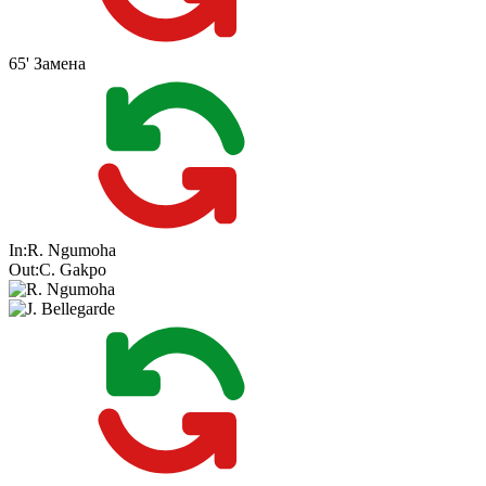
65'
Замена
In:
R. Ngumoha
Out:
C. Gakpo