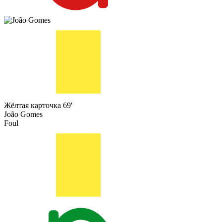
Жёлтая карточка
69'
João Gomes
Foul