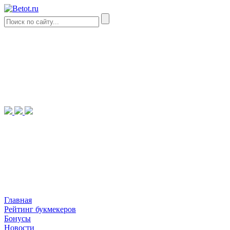
Главная
Рейтинг букмекеров
Бонусы
Новости