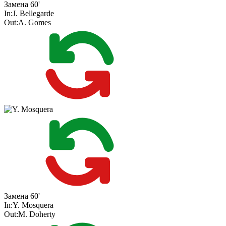
Замена
60'
In:
J. Bellegarde
Out:
A. Gomes
Замена
60'
In:
Y. Mosquera
Out:
M. Doherty