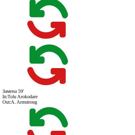
Замена
59'
In:
Tolu Arokodare
Out:
A. Armstrong