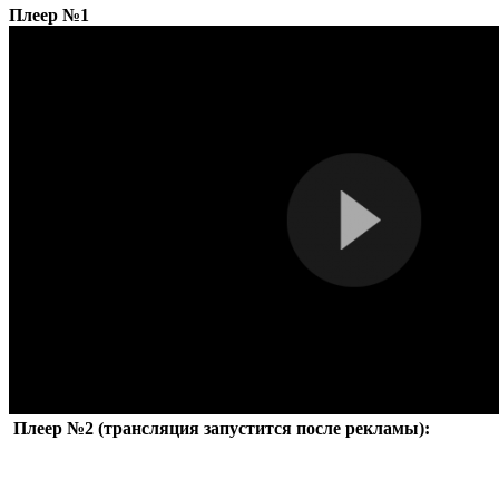
Плеер №1
Плеер №2 (трансляция запустится после рекламы):