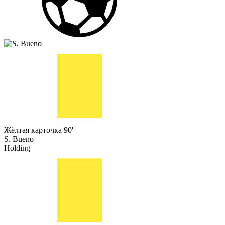
Жёлтая карточка
90'
S. Bueno
Holding