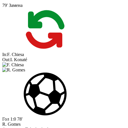
79'
Замена
In:
F. Chiesa
Out:
I. Konaté
Гол
1:0
78'
R. Gomes