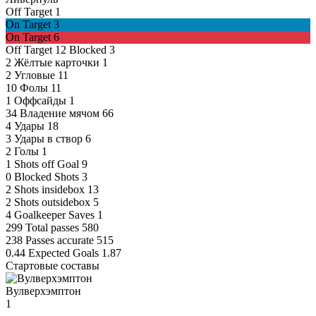
Off Target
1
On Target
3
On Target
6
Off Target
12
Blocked
3
2
Жёлтые карточки
1
2
Угловые
11
10
Фолы
11
1
Оффсайды
1
34
Владение мячом
66
4
Удары
18
3
Удары в створ
6
2
Голы
1
1
Shots off Goal
9
0
Blocked Shots
3
2
Shots insidebox
13
2
Shots outsidebox
5
4
Goalkeeper Saves
1
299
Total passes
580
238
Passes accurate
515
0.44
Expected Goals
1.87
Стартовые составы
Вулверхэмптон
1