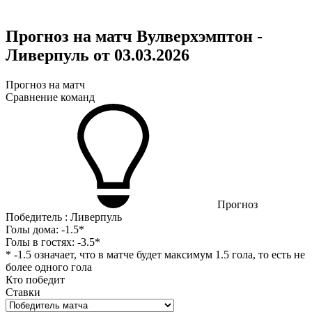
Прогноз на матч Вулверхэмптон -
Ливерпуль от 03.03.2026
Прогноз на матч
Сравнение команд
Прогноз
Победитель : Ливерпуль
Голы дома:
-1.5*
Голы в гостях:
-3.5*
* -1.5 означает, что в матче будет максимум 1.5 гола, то есть не
более одного гола
Кто победит
Ставки