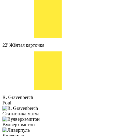
22'
Жёлтая карточка
R. Gravenberch
Foul
Статистика матча
Вулверхэмптон
Ливерпуль