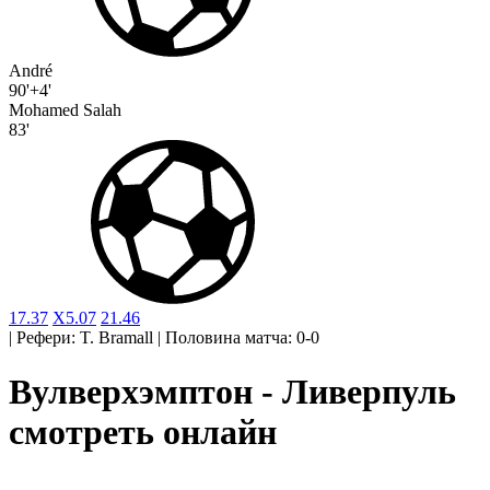
André
90'+4'
Mohamed Salah
83'
1
7.37
X
5.07
2
1.46
|
Рефери: T. Bramall
|
Половина матча: 0-0
Вулверхэмптон - Ливерпуль
смотреть онлайн