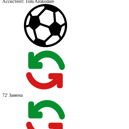
Ассистент:
Tolu Arokodare
72'
Замена