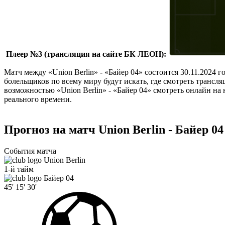
Плеер №3 (трансляция на сайте БК ЛЕОН):
Матч между «Union Berlin» - «Байер 04» состоится 30.11.2024 г
болельщиков по всему миру будут искать, где смотреть трансля
возможностью «Union Berlin» - «Байер 04» смотреть онлайн на
реального времени.
Прогноз на матч Union Berlin - Байер 04 
События матча
Union Berlin
1-й тайм
Байер 04
45'
15'
30'