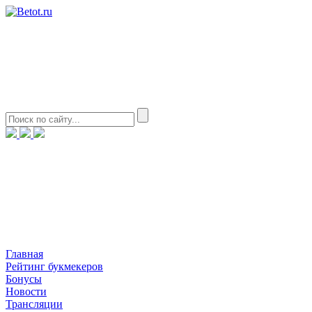
Главная
Рейтинг букмекеров
Бонусы
Новости
Трансляции