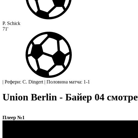
P. Schick
71'
|
Рефери: C. Dingert
|
Половина матча: 1-1
Union Berlin - Байер 04 смотр
Плеер №1