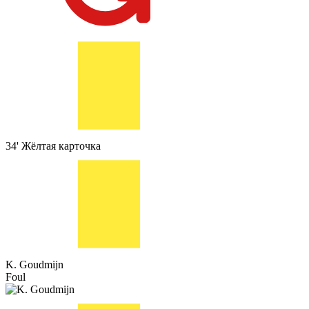
34'
Жёлтая карточка
K. Goudmijn
Foul