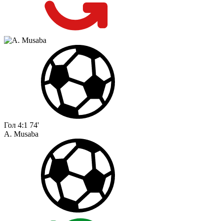
Гол
4:1
74'
A. Musaba