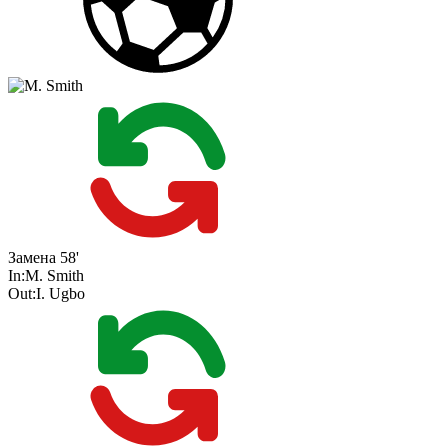
Замена
58'
In:
M. Smith
Out:
I. Ugbo