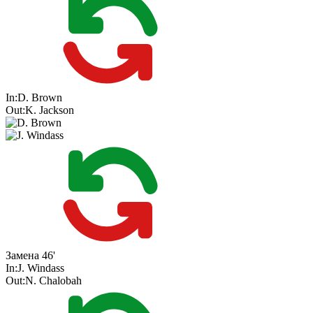
In:
D. Brown
Out:
K. Jackson
Замена
46'
In:
J. Windass
Out:
N. Chalobah