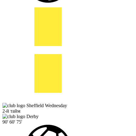
Sheffield Wednesday
2-й тайм
Derby
90'
60'
75'