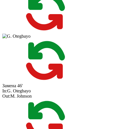
Замена
46'
In:
G. Otegbayo
Out:
M. Johnson