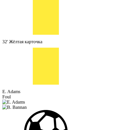
32'
Жёлтая карточка
E. Adams
Foul