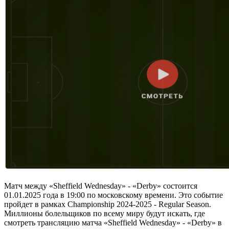
Матч между «Sheffield Wednesday» - «Derby» состоится
01.01.2025 года в 19:00 по московскому времени. Это событие
пройдет в рамках Championship 2024-2025 - Regular Season.
Миллионы болельщиков по всему миру будут искать, где
смотреть трансляцию матча «Sheffield Wednesday» - «Derby» в