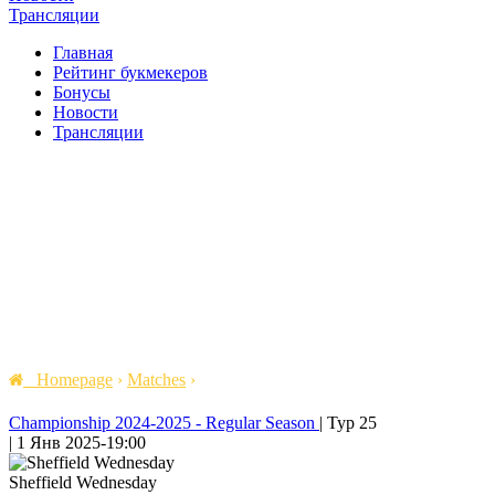
Трансляции
Главная
Рейтинг букмекеров
Бонусы
Новости
Трансляции
Homepage
›
Matches
›
Championship 2024-2025 - Regular Season
|
Тур 25
|
1 Янв 2025
-
19:00
Sheffield Wednesday