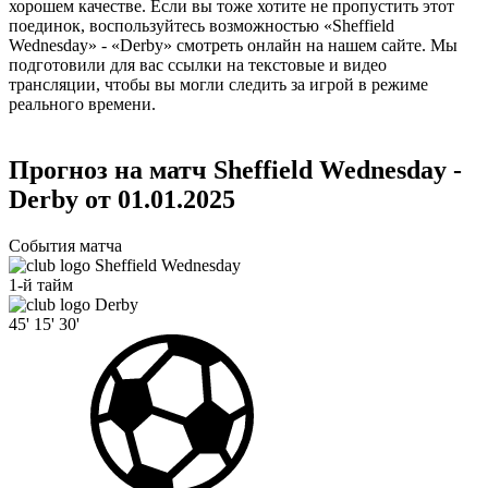
хорошем качестве. Если вы тоже хотите не пропустить этот
поединок, воспользуйтесь возможностью «Sheffield
Wednesday» - «Derby» смотреть онлайн на нашем сайте. Мы
подготовили для вас ссылки на текстовые и видео
трансляции, чтобы вы могли следить за игрой в режиме
реального времени.
Прогноз на матч Sheffield Wednesday -
Derby от 01.01.2025
События матча
Sheffield Wednesday
1-й тайм
Derby
45'
15'
30'