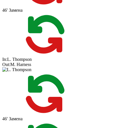
46'
Замена
In:
L. Thompson
Out:
M. Harness
46'
Замена