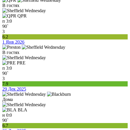
В гостях
QPR
п
3:0
90`
3
6.2
1 Янв 2026
В гостях
PRE
п
3:0
90`
3
7.9
29 Дек 2025
Дома
BLA
н
0:0
90`
6.7