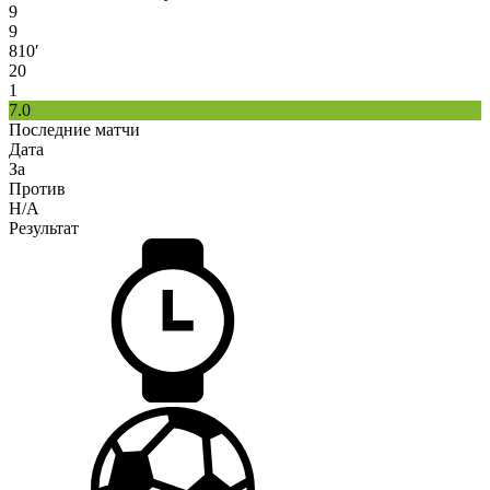
9
9
810′
20
1
7.0
Последние матчи
Дата
За
Против
H/A
Результат