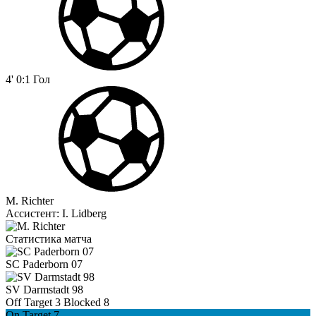
4'
0:1
Гол
M. Richter
Ассистент:
I. Lidberg
Статистика матча
SC Paderborn 07
SV Darmstadt 98
Off Target
3
Blocked
8
On Target
7