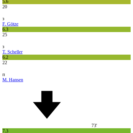
5.6
20
з
F. Götze
6.3
25
з
T. Scheller
6.2
22
п
M. Hansen
73'
7.3