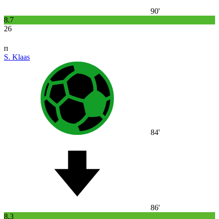
90'
8.7
26
п
S. Klaas
84'
86'
8.3