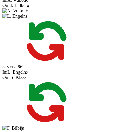
In:
A. Vukotić
Out:
I. Lidberg
Замена
86'
In:
L. Engelns
Out:
S. Klaas