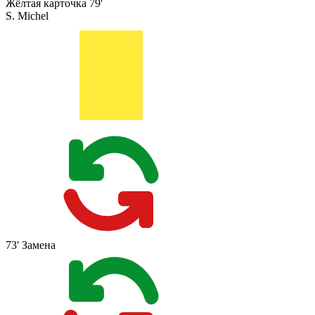
Жёлтая карточка
79'
S. Michel
73'
Замена