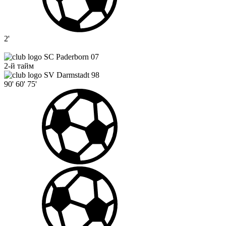
2'
SC Paderborn 07
2-й тайм
SV Darmstadt 98
90'
60'
75'