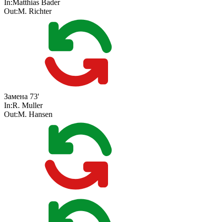
In:
Matthias Bader
Out:
M. Richter
Замена
73'
In:
R. Muller
Out:
M. Hansen