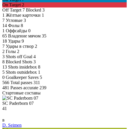
On Target
2
Off Target
7
Blocked
3
1
Жёлтые карточки
1
7
Угловые
3
14
Фолы
8
1
Оффсайды
0
65
Владение мячом
35
18
Удары
9
7
Удары в створ
2
2
Голы
2
3
Shots off Goal
4
8
Blocked Shots
3
13
Shots insidebox
8
5
Shots outsidebox
1
0
Goalkeeper Saves
5
566
Total passes
311
481
Passes accurate
239
Стартовые составы
SC Paderborn 07
41
в
D. Seimen