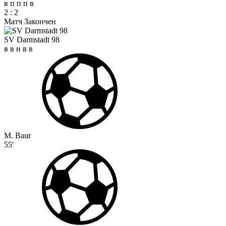
в
п
п
п
в
2
:
2
Матч Закончен
SV Darmstadt 98
в
в
н
в
в
M. Baur
55'