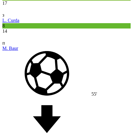
17
з
L. Curda
8
14
п
M. Baur
55'