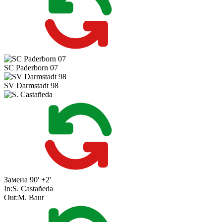
SC Paderborn 07
SV Darmstadt 98
Замена
90' +2'
In:
S. Castañeda
Out:
M. Baur