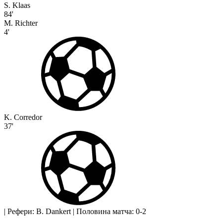
S. Klaas
84'
M. Richter
4'
K. Corredor
37'
|
Рефери: B. Dankert
|
Половина матча: 0-2