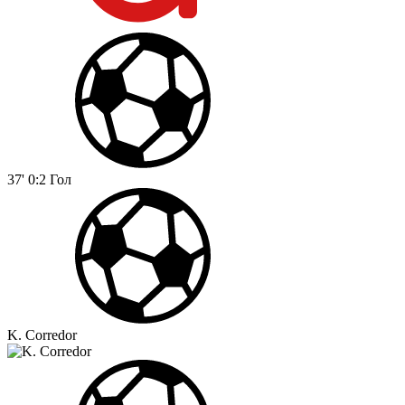
37'
0:2
Гол
K. Corredor