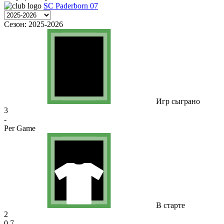
SC Paderborn 07
Сезон:
2025-2026
Игр сыграно
3
-
Per Game
В старте
2
0.7