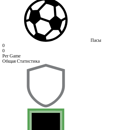
Пасы
0
0
Per Game
Общая Статистика