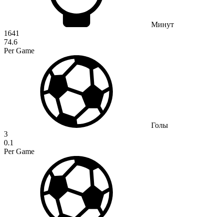
Минут
1641
74.6
Per Game
Голы
3
0.1
Per Game