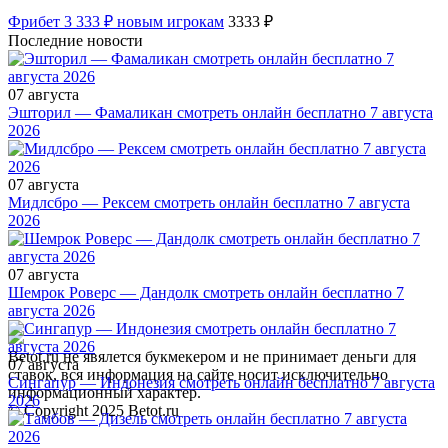
Фрибет 3 333 ₽ новым игрокам
3333 ₽
Последние новости
07 августа
Эшторил — Фамаликан смотреть онлайн бесплатно 7 августа
2026
07 августа
Мидлсбро — Рексем смотреть онлайн бесплатно 7 августа
2026
07 августа
Шемрок Роверс — Дандолк смотреть онлайн бесплатно 7
августа 2026
Betot.ru не явялется букмекером и не принимает деньги для
07 августа
ставок, вся информация на сайте носит исключительно
Сингапур — Индонезия смотреть онлайн бесплатно 7 августа
информационный характер.
2026
© Copyright 2025 Betot.ru