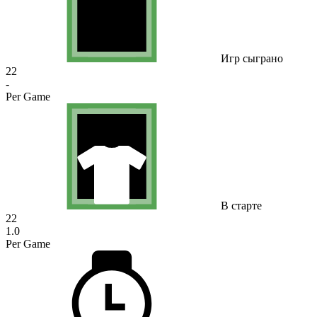
Игр сыграно
22
-
Per Game
В старте
22
1.0
Per Game