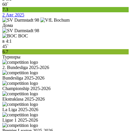
60`
7.3
2 Авг 2025
Дома
BOC
в
4:1
45`
6.7
Турниры
2. Bundesliga 2025-2026
Bundesliga 2025-2026
Championship 2025-2026
Ekstraklasa 2025-2026
La Liga 2025-2026
Ligue 1 2025-2026
Premier League 2025-2026