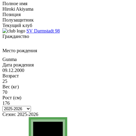
Полное имя
Hiroki Akiyama
Позиция
Полузащитник
Текущий клуб
SV Darmstadt 98
Гражданство
Место рождения
Gunma
Дата рождения
09.12.2000
Возраст
25
Вес (кг)
70
Рост (см)
176
Сезон:
2025-2026