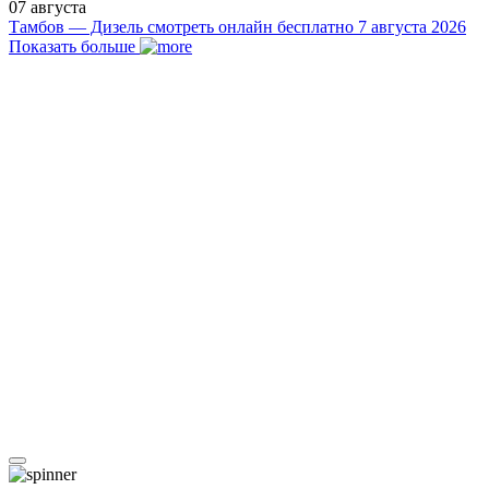
07 августа
Тамбов — Дизель смотреть онлайн бесплатно 7 августа 2026
Показать больше