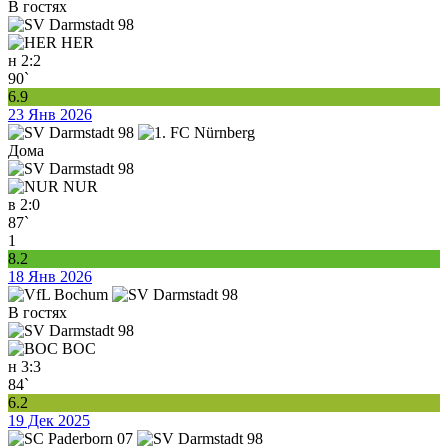
В гостях
HER
н
2:2
90`
6.9
23 Янв 2026
Дома
NUR
в
2:0
87`
1
8.2
18 Янв 2026
В гостях
BOC
н
3:3
84`
6.2
19 Дек 2025