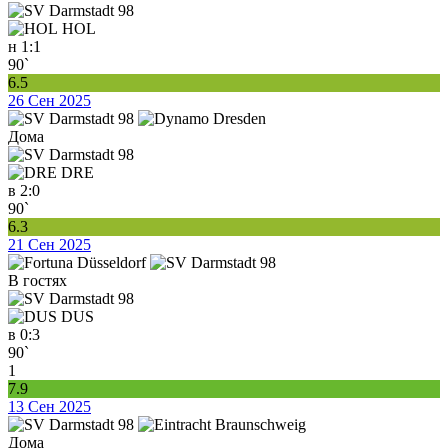
HOL
н
1:1
90`
6.5
26 Сен 2025
Дома
DRE
в
2:0
90`
6.3
21 Сен 2025
В гостях
DUS
в
0:3
90`
1
7.9
13 Сен 2025
Дома