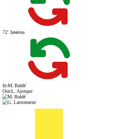
72'
Замена
In:
M. Baldé
Out:
L. Ajorque