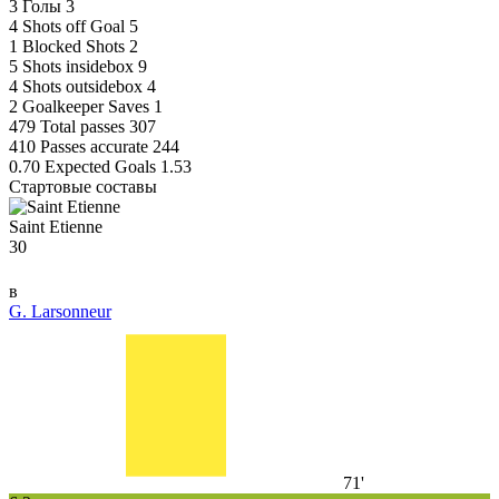
3
Голы
3
4
Shots off Goal
5
1
Blocked Shots
2
5
Shots insidebox
9
4
Shots outsidebox
4
2
Goalkeeper Saves
1
479
Total passes
307
410
Passes accurate
244
0.70
Expected Goals
1.53
Стартовые составы
Saint Etienne
30
в
G. Larsonneur
71'