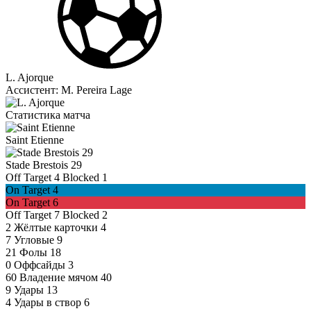
L. Ajorque
Ассистент:
M. Pereira Lage
Статистика матча
Saint Etienne
Stade Brestois 29
Off Target
4
Blocked
1
On Target
4
On Target
6
Off Target
7
Blocked
2
2
Жёлтые карточки
4
7
Угловые
9
21
Фолы
18
0
Оффсайды
3
60
Владение мячом
40
9
Удары
13
4
Удары в створ
6