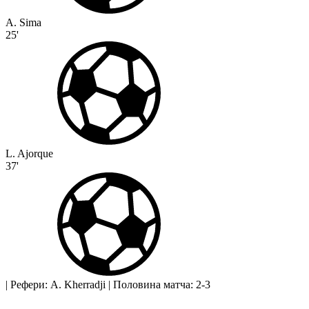
A. Sima
25'
L. Ajorque
37'
|
Рефери: A. Kherradji
|
Половина матча: 2-3