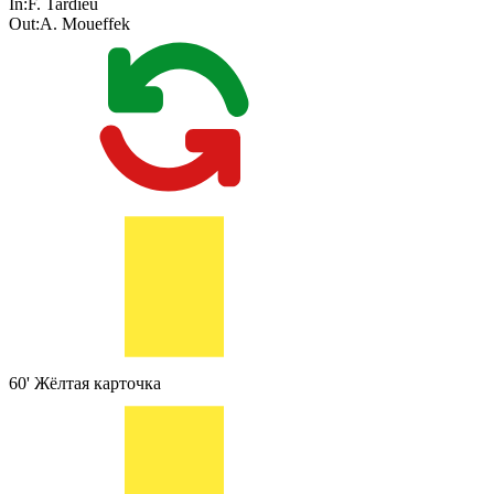
In:
F. Tardieu
Out:
A. Moueffek
60'
Жёлтая карточка