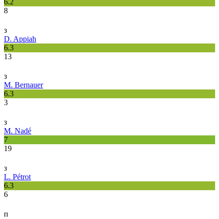
6.2
8
з
D. Appiah
6.3
13
з
M. Bernauer
6.3
3
з
M. Nadé
7
19
з
L. Pétrot
6.3
6
п