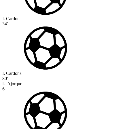
I. Cardona
34'
I. Cardona
80'
L. Ajorque
6'