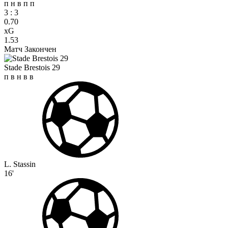
п
н
в
п
п
3
:
3
0.70
xG
1.53
Матч Закончен
Stade Brestois 29
п
в
н
в
в
L. Stassin
16'