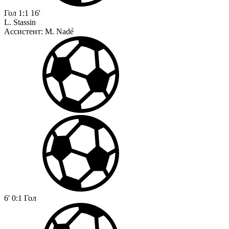
Гол
1:1
16'
L. Stassin
Ассистент:
M. Nadé
6'
0:1
Гол