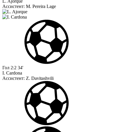
L. Ajorque
Ассистент:
M. Pereira Lage
Гол
2:2
34'
I. Cardona
Ассистент:
Z. Davitashvili