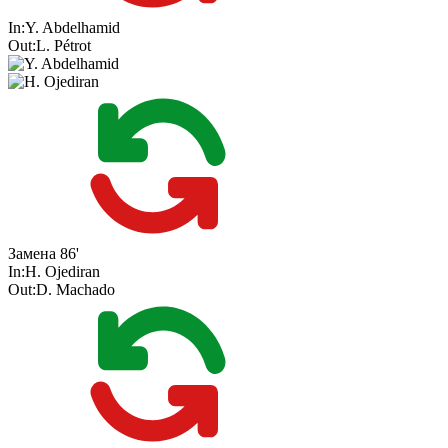
In:
Y. Abdelhamid
Out:
L. Pétrot
Замена
86'
In:
H. Ojediran
Out:
D. Machado