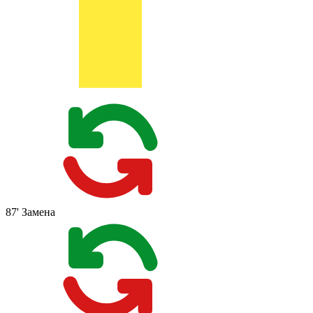
87'
Замена