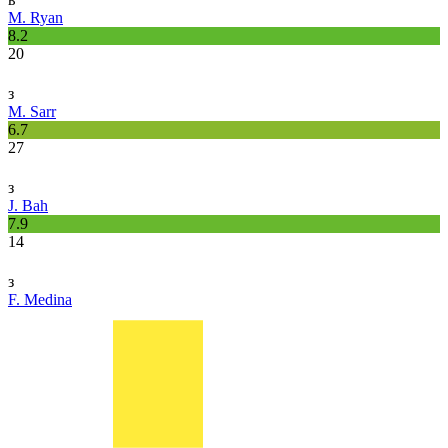
M. Ryan
8.2
20
з
M. Sarr
6.7
27
з
J. Bah
7.9
14
з
F. Medina