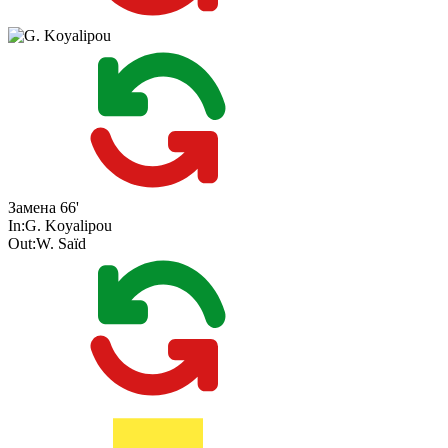
Замена
66'
In:
G. Koyalipou
Out:
W. Saïd