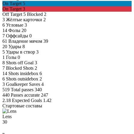
On Target
5
On Target
3
Off Target
5
Blocked
2
3
Жёлтые карточки
2
6
Угловые
3
14
Фолы
20
7
Оффсайды
0
61
Владение мячом
39
20
Удары
8
5
Удары в створ
3
1
Голы
0
8
Shots off Goal
3
7
Blocked Shots
2
14
Shots insidebox
6
6
Shots outsidebox
2
3
Goalkeeper Saves
4
519
Total passes
340
440
Passes accurate
247
2.18
Expected Goals
1.42
Стартовые составы
Lens
30
в