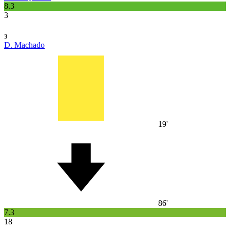
8.3
3
з
D. Machado
19'
86'
7.3
18