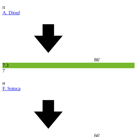
п
A. Diouf
86'
7.3
7
н
F. Sotoca
66'