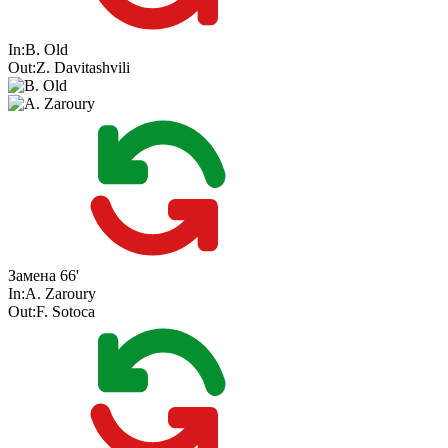
In:
B. Old
Out:
Z. Davitashvili
Замена
66'
In:
A. Zaroury
Out:
F. Sotoca