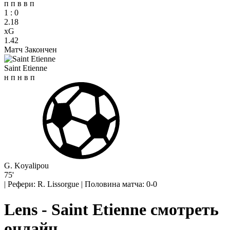
п
п
в
в
п
1
:
0
2.18
xG
1.42
Матч Закончен
Saint Etienne
н
п
н
в
п
G. Koyalipou
75'
|
Рефери: R. Lissorgue
|
Половина матча: 0-0
Lens - Saint Etienne смотреть
онлайн