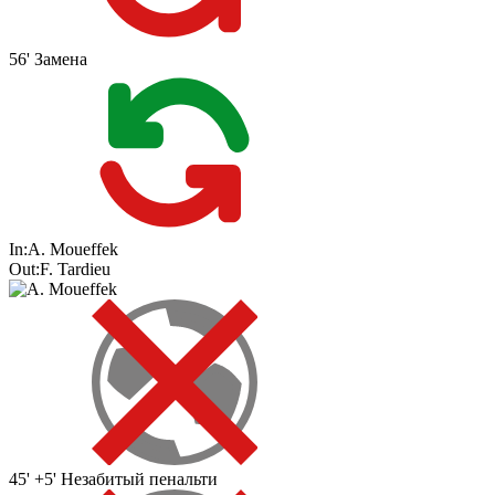
56'
Замена
In:
A. Moueffek
Out:
F. Tardieu
45' +5'
Незабитый пенальти