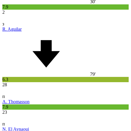
30'
7.9
2
з
R. Aguilar
79'
6.3
28
п
A. Thomasson
7.9
23
п
N. El Aynaoui