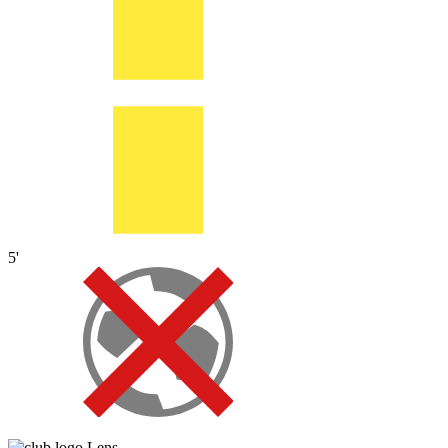
5'
Lens