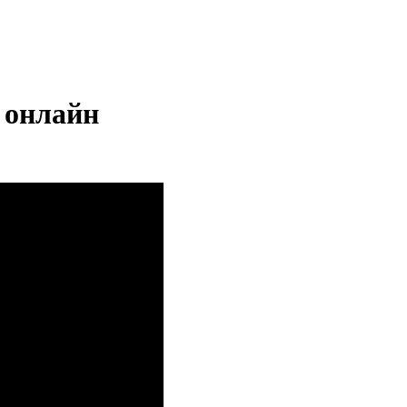
ь онлайн