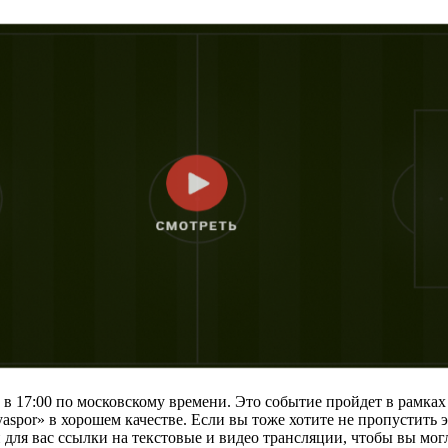
да в 17:00 по московскому времени. Это событие пройдет в рамк
nyaspor» в хорошем качестве. Если вы тоже хотите не пропустить 
для вас ссылки на текстовые и видео трансляции, чтобы вы могл