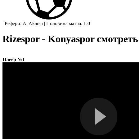
|
Рефери: A. Akarsu
|
Половина матча: 1-0
Rizespor - Konyaspor смотрет
Плеер №1