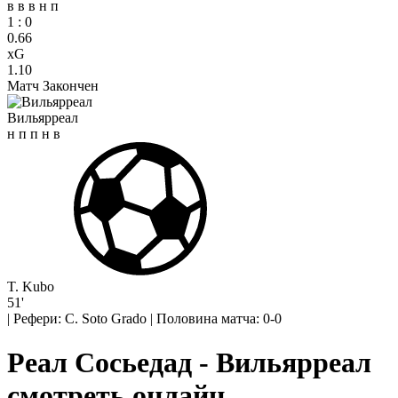
в
в
в
н
п
1
:
0
0.66
xG
1.10
Матч Закончен
Вильярреал
н
п
п
н
в
T. Kubo
51'
|
Рефери: C. Soto Grado
|
Половина матча: 0-0
Реал Сосьедад - Вильярреал
смотреть онлайн