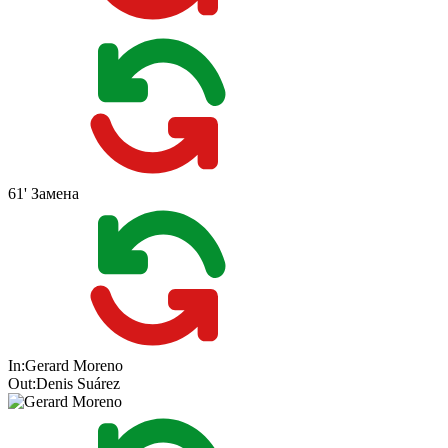
61'
Замена
In:
Gerard Moreno
Out:
Denis Suárez