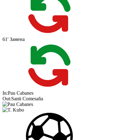
61'
Замена
In:
Pau Cabanes
Out:
Santi Comesaña