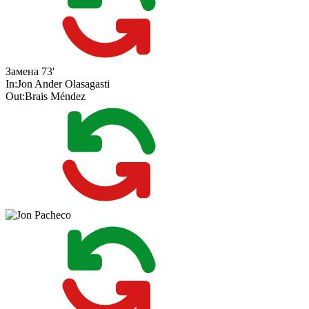
Замена
73'
In:
Jon Ander Olasagasti
Out:
Brais Méndez