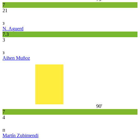
7
21
з
N. Aguerd
7.3
3
з
Aihen Muñoz
90'
7
4
п
Martín Zubimendi