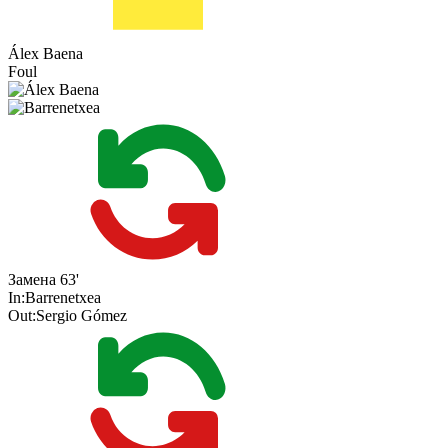
Álex Baena
Foul
Замена
63'
In:
Barrenetxea
Out:
Sergio Gómez