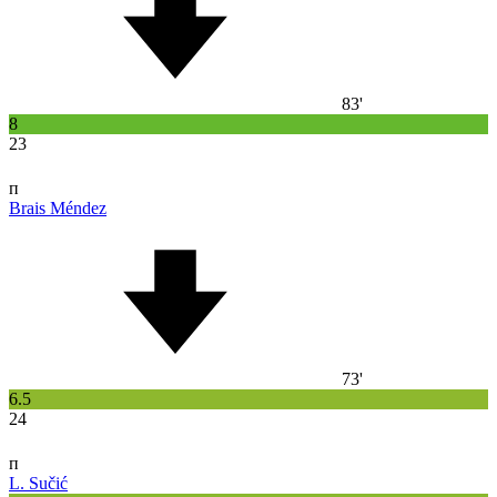
83'
8
23
п
Brais Méndez
73'
6.5
24
п
L. Sučić