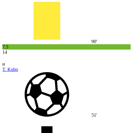
90'
7.5
14
н
T. Kubo
51'