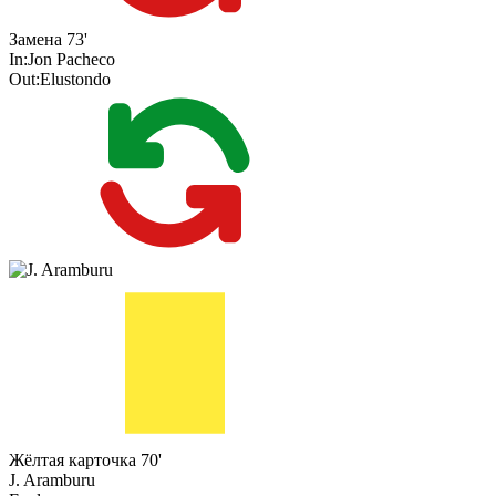
Замена
73'
In:
Jon Pacheco
Out:
Elustondo
Жёлтая карточка
70'
J. Aramburu