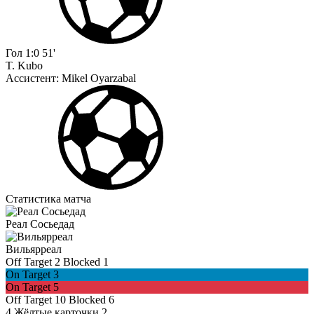
Гол
1:0
51'
T. Kubo
Ассистент:
Mikel Oyarzabal
Статистика матча
Реал Сосьедад
Вильярреал
Off Target
2
Blocked
1
On Target
3
On Target
5
Off Target
10
Blocked
6
4
Жёлтые карточки
2