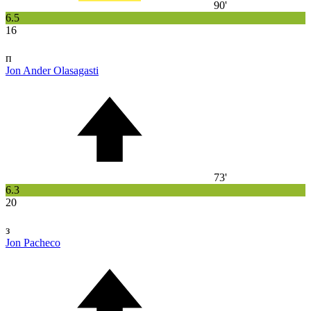
90'
6.5
16
п
Jon Ander Olasagasti
73'
6.3
20
з
Jon Pacheco