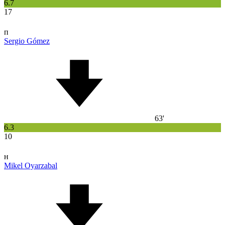
6.7
17
п
Sergio Gómez
63'
6.3
10
н
Mikel Oyarzabal