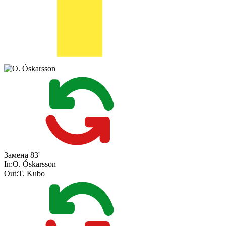
Замена
83'
In:
O. Óskarsson
Out:
T. Kubo