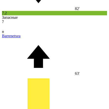
82'
7.2
Запасные
7
н
Barrenetxea
63'