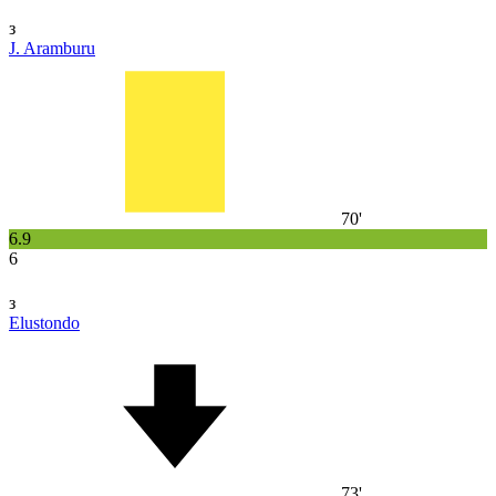
з
J. Aramburu
70'
6.9
6
з
Elustondo
73'