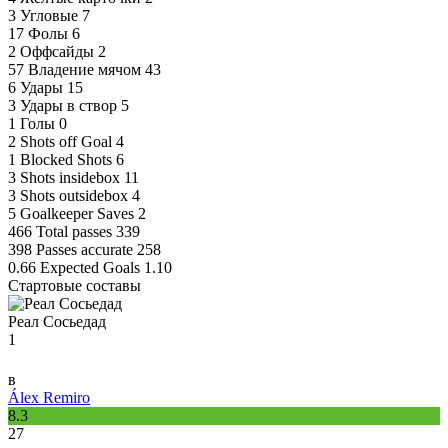
3
Угловые
7
17
Фолы
6
2
Оффсайды
2
57
Владение мячом
43
6
Удары
15
3
Удары в створ
5
1
Голы
0
2
Shots off Goal
4
1
Blocked Shots
6
3
Shots insidebox
11
3
Shots outsidebox
4
5
Goalkeeper Saves
2
466
Total passes
339
398
Passes accurate
258
0.66
Expected Goals
1.10
Стартовые составы
Реал Сосьедад
1
в
Álex Remiro
8.3
27