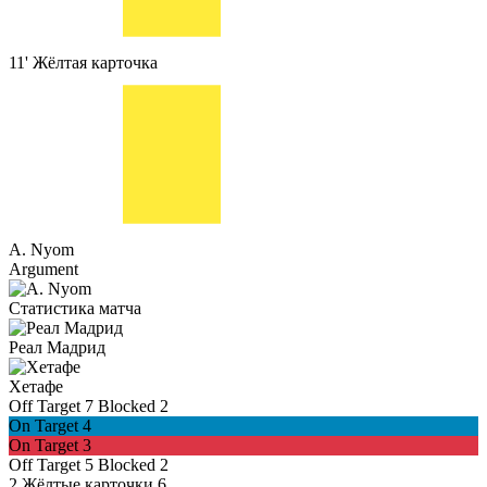
11'
Жёлтая карточка
A. Nyom
Argument
Статистика матча
Реал Мадрид
Хетафе
Off Target
7
Blocked
2
On Target
4
On Target
3
Off Target
5
Blocked
2
2
Жёлтые карточки
6