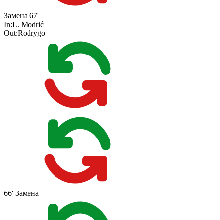
Замена
67'
In:
L. Modrić
Out:
Rodrygo
66'
Замена