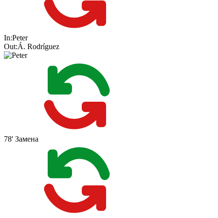
In:
Peter
Out:
Á. Rodríguez
78'
Замена