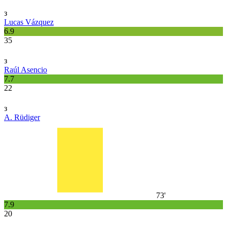
з
Lucas Vázquez
6.9
35
з
Raúl Asencio
7.7
22
з
A. Rüdiger
73'
7.9
20