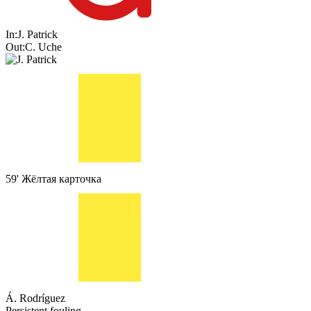
In:
J. Patrick
Out:
C. Uche
59'
Жёлтая карточка
Á. Rodríguez
Persistent fouling