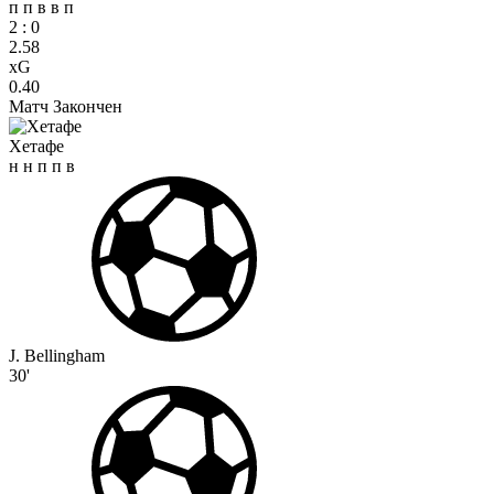
п
п
в
в
п
2
:
0
2.58
xG
0.40
Матч Закончен
Хетафе
н
н
п
п
в
J. Bellingham
30'