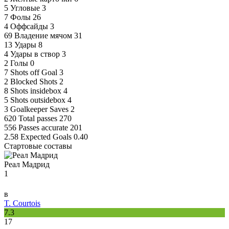
5
Угловые
3
7
Фолы
26
4
Оффсайды
3
69
Владение мячом
31
13
Удары
8
4
Удары в створ
3
2
Голы
0
7
Shots off Goal
3
2
Blocked Shots
2
8
Shots insidebox
4
5
Shots outsidebox
4
3
Goalkeeper Saves
2
620
Total passes
270
556
Passes accurate
201
2.58
Expected Goals
0.40
Стартовые составы
Реал Мадрид
1
в
T. Courtois
7.3
17