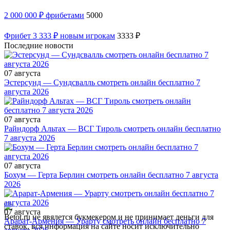
2 000 000 ₽ фрибетами
5000
Фрибет 3 333 ₽ новым игрокам
3333 ₽
Последние новости
07 августа
Эстерсунд — Сундсвалль смотреть онлайн бесплатно 7
августа 2026
07 августа
Райндорф Альтах — ВСГ Тироль смотреть онлайн бесплатно
7 августа 2026
07 августа
Бохум — Герта Берлин смотреть онлайн бесплатно 7 августа
2026
07 августа
Betot.ru не явялется букмекером и не принимает деньги для
Арарат-Армения — Урарту смотреть онлайн бесплатно 7
ставок, вся информация на сайте носит исключительно