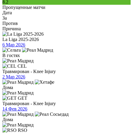
8.2
Пропущенные матчи
Дата
За
Против
Причина
La Liga 2025-2026
6 Мар 2026
В гостях
CEL
Травмирован - Knee Injury
2 Мар 2026
Дома
GET
Травмирован - Knee Injury
14 Фев 2026
Дома
RSO