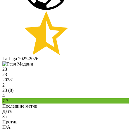
La Liga 2025-2026
23
23
2028′
2
23 (8)
4
7.7
Последние матчи
Дата
За
Против
H/A