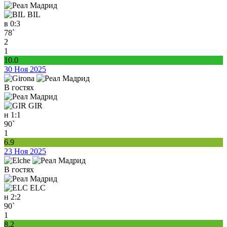
BIL
в
0:3
78`
2
1
10.0
30 Ноя 2025
В гостях
GIR
н
1:1
90`
1
6.9
23 Ноя 2025
В гостях
ELC
н
2:2
90`
1
8.2