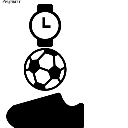
Результат