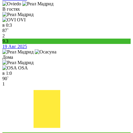
В гостях
OVI
в
0:3
87`
2
9.3
19 Авг 2025
Дома
OSA
в
1:0
90`
1