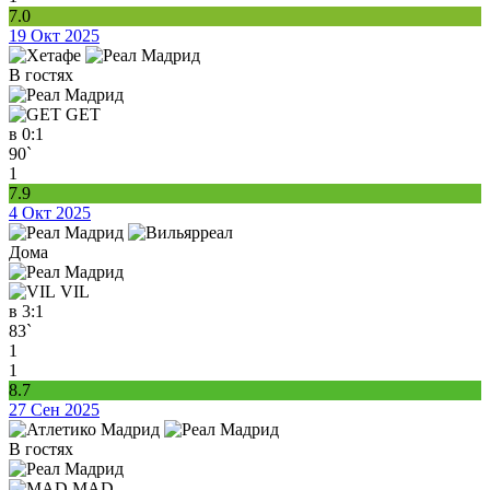
7.0
19 Окт 2025
В гостях
GET
в
0:1
90`
1
7.9
4 Окт 2025
Дома
VIL
в
3:1
83`
1
1
8.7
27 Сен 2025
В гостях
MAD