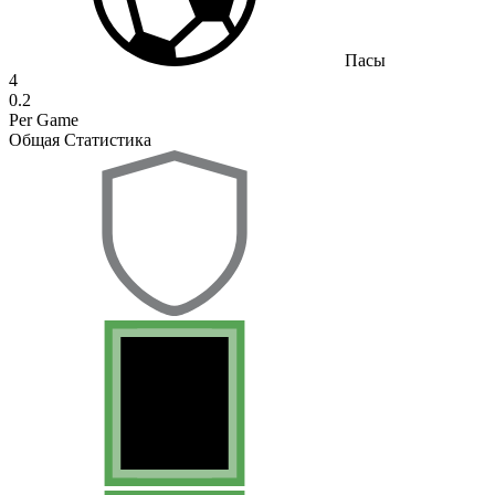
Пасы
4
0.2
Per Game
Общая Статистика