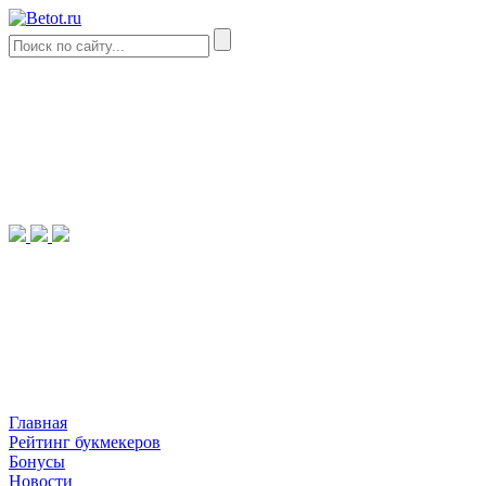
Главная
Рейтинг букмекеров
Бонусы
Новости