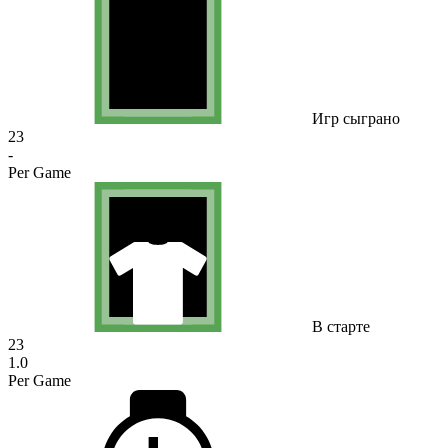
Игр сыграно
23
-
Per Game
В старте
23
1.0
Per Game