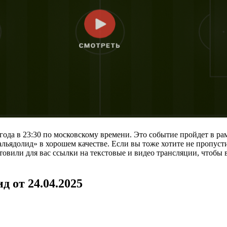
 года в 23:30 по московскому времени. Это событие пройдет в р
Вальядолид» в хорошем качестве. Если вы тоже хотите не пропус
овили для вас ссылки на текстовые и видео трансляции, чтобы 
д от 24.04.2025