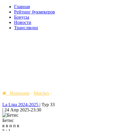
Главная
Рейтинг букмекеров
Бонусы
Новости
Трансляции
Homepage
›
Matches
›
La Liga 2024-2025
|
Тур 33
|
24 Апр 2025
-
23:30
Бетис
в
в
н
п
в
5
:
1