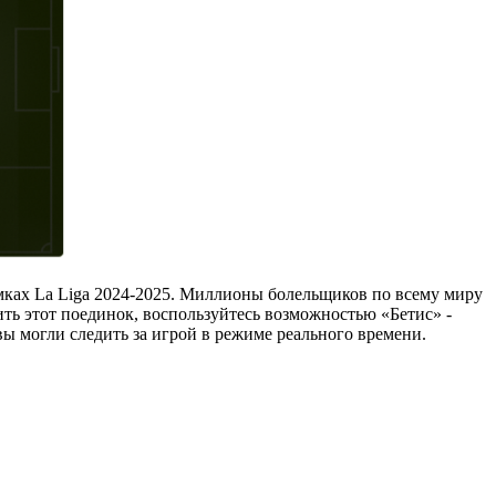
амках La Liga 2024-2025. Миллионы болельщиков по всему миру
тить этот поединок, воспользуйтесь возможностью «Бетис» -
вы могли следить за игрой в режиме реального времени.