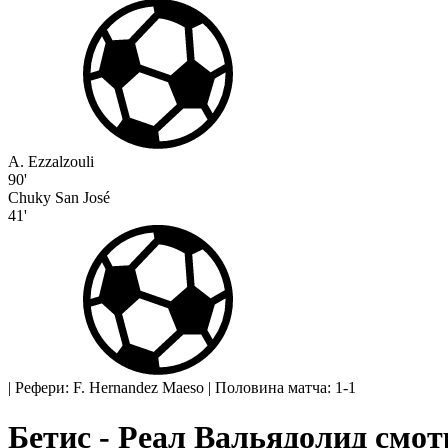
A. Ezzalzouli
90'
Chuky San José
41'
|
Рефери: F. Hernandez Maeso
|
Половина матча: 1-1
Бетис - Реал Вальядолид смот