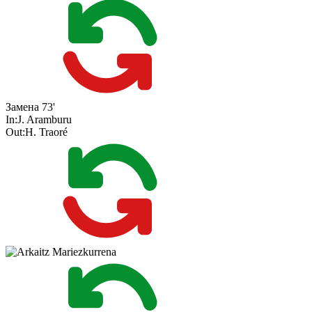
Замена
73'
In:
J. Aramburu
Out:
H. Traoré