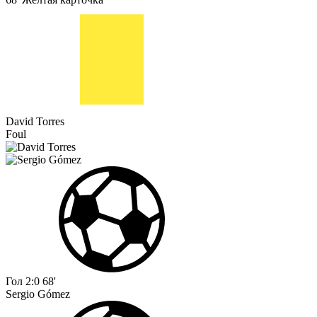
David Torres
Foul
Гол
2:0
68'
Sergio Gómez