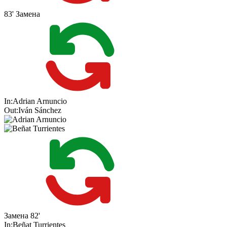
83'
Замена
In:
Adrian Arnuncio
Out:
Iván Sánchez
Замена
82'
In:
Beñat Turrientes