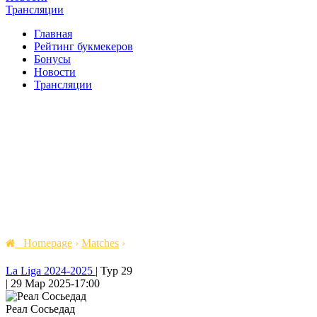
Трансляции
Главная
Рейтинг букмекеров
Бонусы
Новости
Трансляции
Homepage
›
Matches
›
La Liga 2024-2025
|
Тур 29
|
29 Мар 2025
-
17:00
Реал Сосьедад