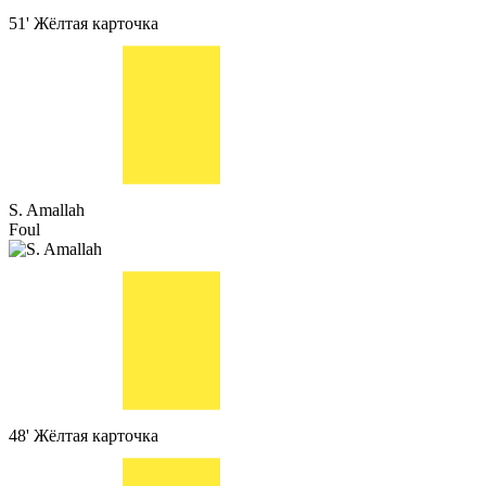
51'
Жёлтая карточка
S. Amallah
Foul
48'
Жёлтая карточка