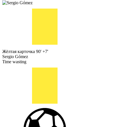
Жёлтая карточка
90' +7'
Sergio Gómez
Time wasting