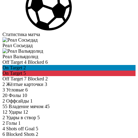
Статистика матча
Реал Сосьедад
Реал Вальядолид
Off Target
4
Blocked
6
On Target
2
On Target
5
Off Target
7
Blocked
2
2
Жёлтые карточки
3
3
Угловые
6
20
Фолы
10
2
Оффсайды
1
55
Владение мячом
45
12
Удары
12
2
Удары в створ
5
2
Голы
1
4
Shots off Goal
5
6
Blocked Shots
2