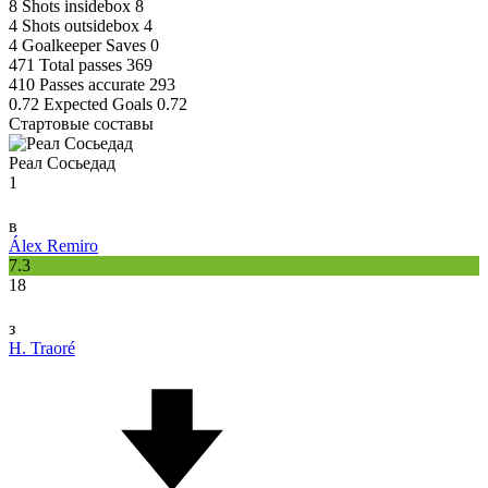
8
Shots insidebox
8
4
Shots outsidebox
4
4
Goalkeeper Saves
0
471
Total passes
369
410
Passes accurate
293
0.72
Expected Goals
0.72
Стартовые составы
Реал Сосьедад
1
в
Álex Remiro
7.3
18
з
H. Traoré