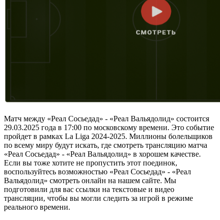
Матч между «Реал Сосьедад» - «Реал Вальядолид» состоится
29.03.2025 года в 17:00 по московскому времени. Это событие
пройдет в рамках La Liga 2024-2025. Миллионы болельщиков
по всему миру будут искать, где смотреть трансляцию матча
«Реал Сосьедад» - «Реал Вальядолид» в хорошем качестве.
Если вы тоже хотите не пропустить этот поединок,
воспользуйтесь возможностью «Реал Сосьедад» - «Реал
Вальядолид» смотреть онлайн на нашем сайте. Мы
подготовили для вас ссылки на текстовые и видео
трансляции, чтобы вы могли следить за игрой в режиме
реального времени.