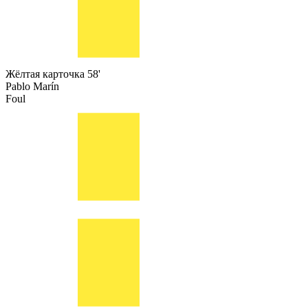
Жёлтая карточка
58'
Pablo Marín
Foul