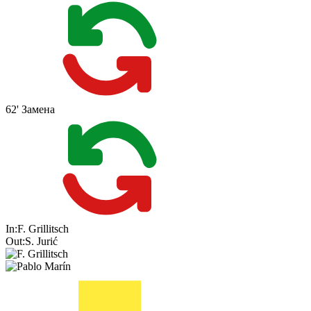
62'
Замена
In:
F. Grillitsch
Out:
S. Jurić