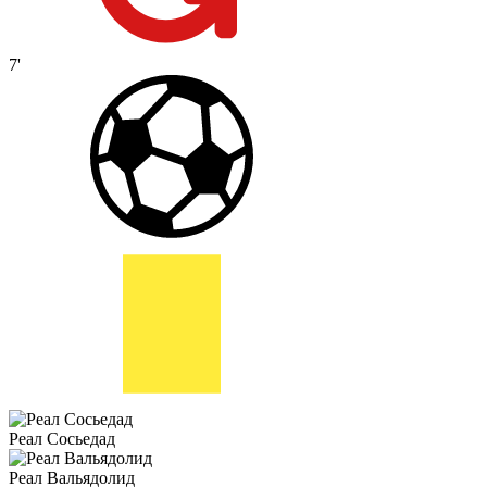
7'
Реал Сосьедад
Реал Вальядолид