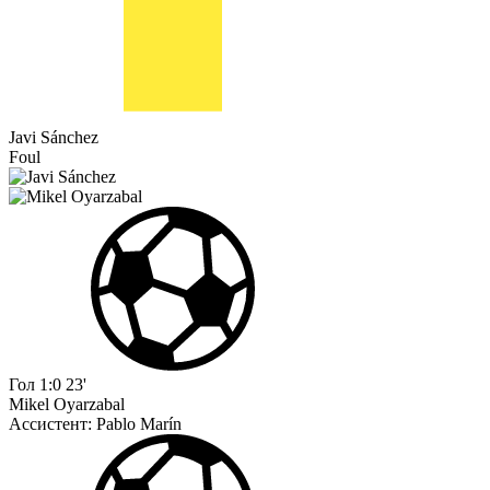
Javi Sánchez
Foul
Гол
1:0
23'
Mikel Oyarzabal
Ассистент:
Pablo Marín