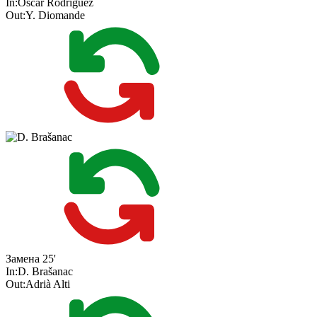
In:
Óscar Rodríguez
Out:
Y. Diomande
Замена
25'
In:
D. Brašanac
Out:
Adrià Alti