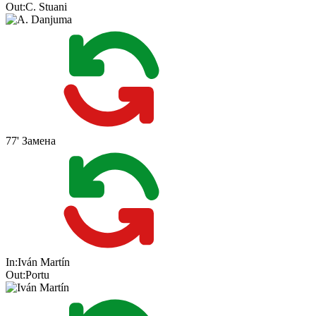
Out:
C. Stuani
77'
Замена
In:
Iván Martín
Out:
Portu