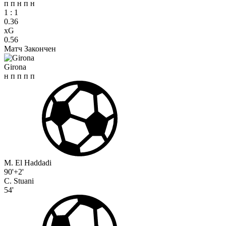
п
п
н
п
н
1
:
1
0.36
xG
0.56
Матч Закончен
Girona
н
п
п
п
п
M. El Haddadi
90'+2'
C. Stuani
54'