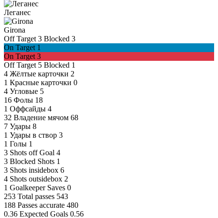
Леганес
Girona
Off Target
3
Blocked
3
On Target
1
On Target
3
Off Target
5
Blocked
1
4
Жёлтые карточки
2
1
Красные карточки
0
4
Угловые
5
16
Фолы
18
1
Оффсайды
4
32
Владение мячом
68
7
Удары
8
1
Удары в створ
3
1
Голы
1
3
Shots off Goal
4
3
Blocked Shots
1
3
Shots insidebox
6
4
Shots outsidebox
2
1
Goalkeeper Saves
0
253
Total passes
543
188
Passes accurate
480
0.36
Expected Goals
0.56