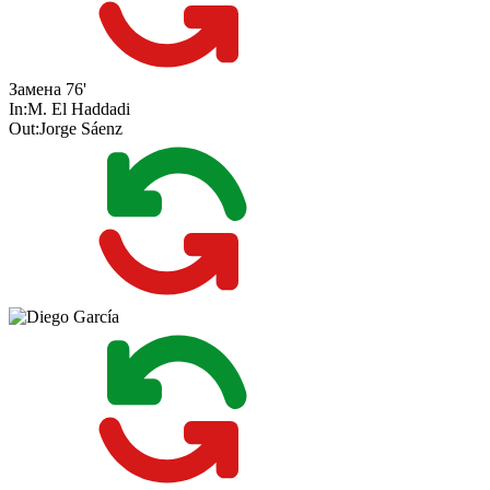
Замена
76'
In:
M. El Haddadi
Out:
Jorge Sáenz