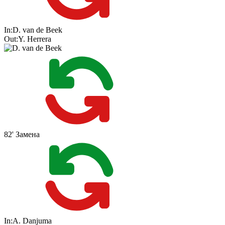
In:
D. van de Beek
Out:
Y. Herrera
82'
Замена
In:
A. Danjuma