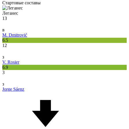
Стартовые составы
Леганес
13
в
M. Dmitrović
6.5
12
з
V. Rosier
6.9
3
з
Jorge Sáenz