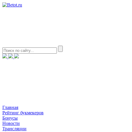
Главная
Рейтинг букмекеров
Бонусы
Новости
Трансляции