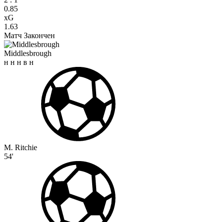
0.85
xG
1.63
Матч Закончен
Middlesbrough
н
н
н
в
н
M. Ritchie
54'