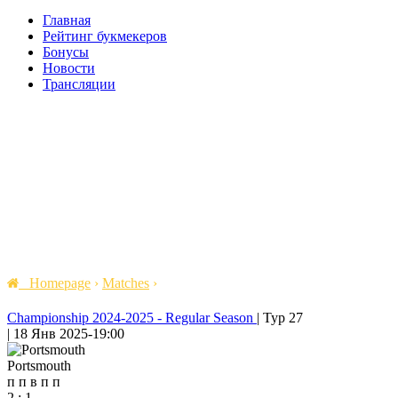
Главная
Рейтинг букмекеров
Бонусы
Новости
Трансляции
Homepage
›
Matches
›
Championship 2024-2025 - Regular Season
|
Тур 27
|
18 Янв 2025
-
19:00
Portsmouth
п
п
в
п
п
2
:
1