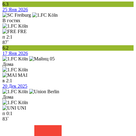
6.3
25 Янв 2026
В гостях
FRE
п
2:1
87`
6.2
17 Янв 2026
Дома
MAI
в
2:1
20 Дек 2025
Дома
UNI
п
0:1
83`