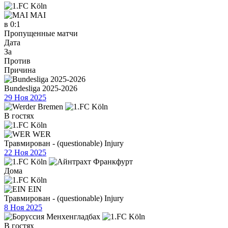
MAI
в
0:1
Пропущенные матчи
Дата
За
Против
Причина
Bundesliga 2025-2026
29 Ноя 2025
В гостях
WER
Травмирован - (questionable) Injury
22 Ноя 2025
Дома
EIN
Травмирован - (questionable) Injury
8 Ноя 2025
В гостях