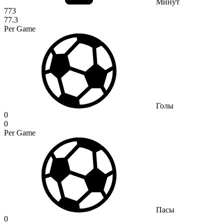
Минут
773
77.3
Per Game
Голы
0
0
Per Game
Пасы
0