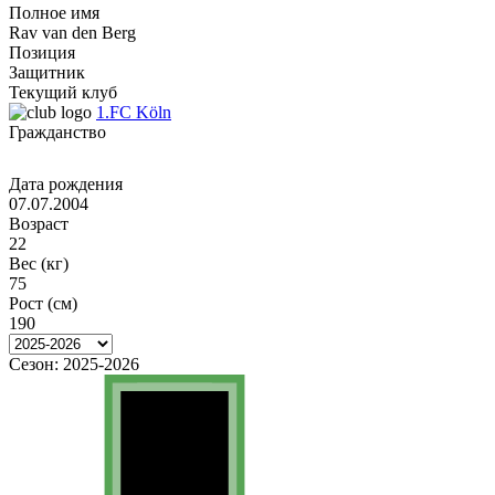
Полное имя
Rav van den Berg
Позиция
Защитник
Текущий клуб
1.FC Köln
Гражданство
Дата рождения
07.07.2004
Возраст
22
Вес (кг)
75
Рост (см)
190
Сезон:
2025-2026