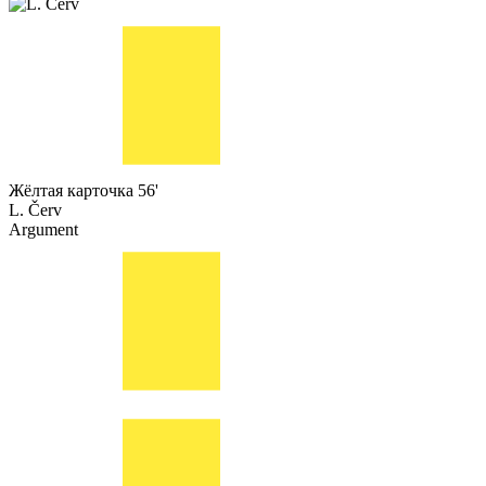
Жёлтая карточка
56'
L. Červ
Argument