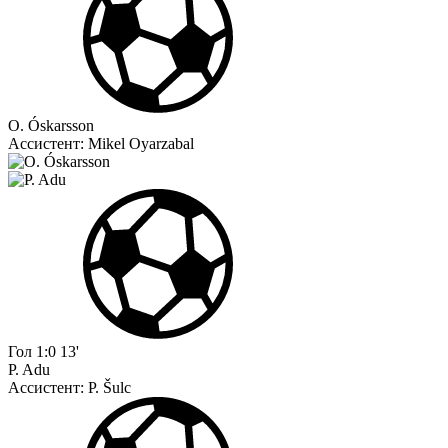
O. Óskarsson
Ассистент:
Mikel Oyarzabal
Гол
1:0
13'
P. Adu
Ассистент:
P. Šulc