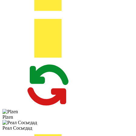
Plzen
Реал Сосьедад