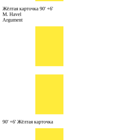
Жёлтая карточка
90' +6'
M. Havel
Argument
90' +6'
Жёлтая карточка