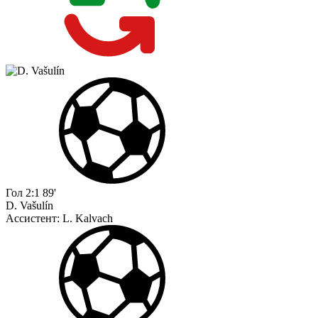
Гол
2:1
89'
D. Vašulín
Ассистент:
L. Kalvach