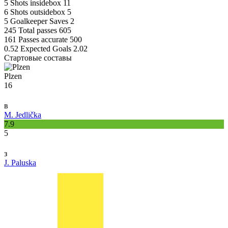
5
Shots insidebox
11
6
Shots outsidebox
5
5
Goalkeeper Saves
2
245
Total passes
605
161
Passes accurate
500
0.52
Expected Goals
2.02
Стартовые составы
Plzen
16
в
M. Jedlička
7.9
5
з
J. Paluska