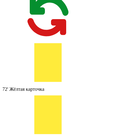
72'
Жёлтая карточка