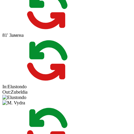
81'
Замена
In:
Elustondo
Out:
Zubeldia