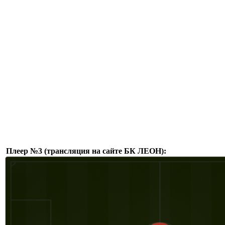
Плеер №3 (трансляция на сайте БК ЛЕОН):