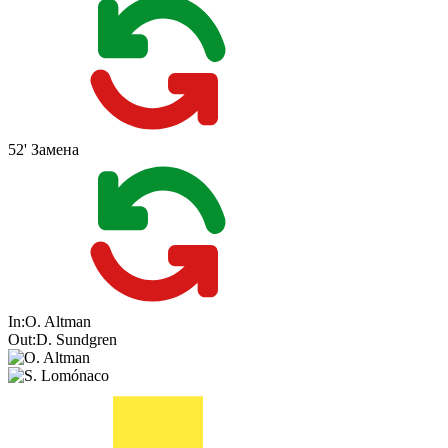
52'
Замена
In:
O. Altman
Out:
D. Sundgren