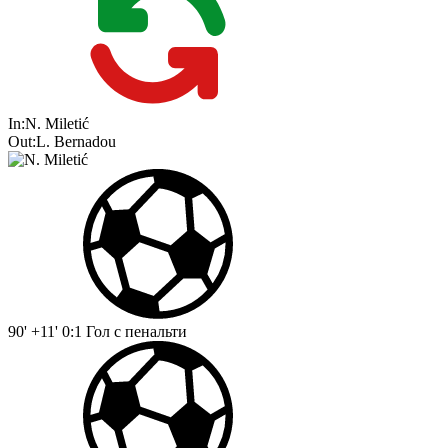
In:
N. Miletić
Out:
L. Bernadou
90' +11'
0:1
Гол с пенальти