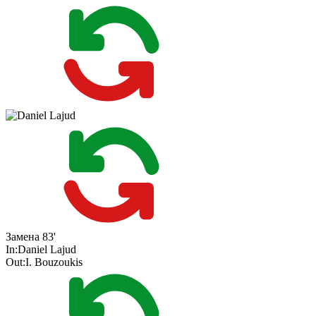
Замена
83'
In:
Daniel Lajud
Out:
I. Bouzoukis