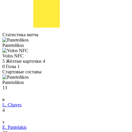
Статистика матча
Panetolikos
Volos NFC
5
Жёлтые карточки
4
0
Голы
1
Стартовые составы
Panetolikos
13
в
L. Chaves
4
з
E. Pantelakis