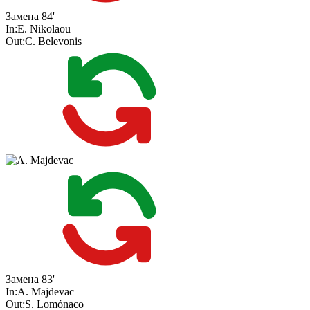
Замена
84'
In:
E. Nikolaou
Out:
C. Belevonis
Замена
83'
In:
A. Majdevac
Out:
S. Lomónaco