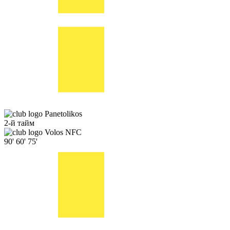
Panetolikos
2-й тайм
Volos NFC
90'
60'
75'