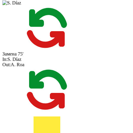
Замена
75'
In:
S. Díaz
Out:
A. Roa