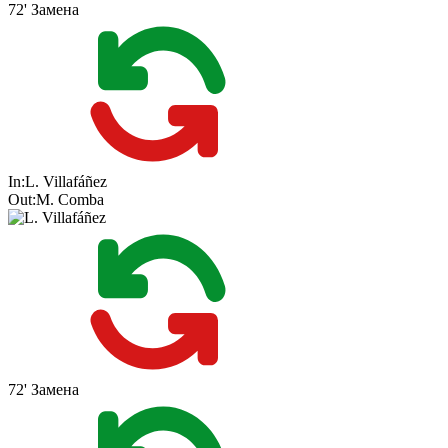
72'
Замена
In:
L. Villafáñez
Out:
M. Comba
72'
Замена