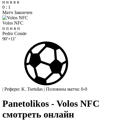
н
н
в
в
в
0
:
1
Матч Закончен
Volos NFC
п
п
н
в
п
Pedro Conde
90'+11'
|
Рефери: K. Tsetsilas
|
Половина матча: 0-0
Panetolikos - Volos NFC
смотреть онлайн