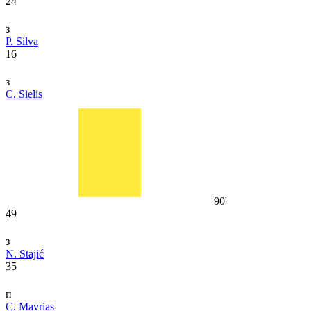
24
з
P. Silva
16
з
C. Sielis
90'
49
з
N. Stajić
35
п
C. Mavrias