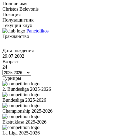
Полное имя
Christos Belevonis
Позиция
Полузащитник
Текущий клуб
Panetolikos
Гражданство
Дата рождения
29.07.2002
Возраст
24
Турниры
2. Bundesliga 2025-2026
Bundesliga 2025-2026
Championship 2025-2026
Ekstraklasa 2025-2026
La Liga 2025-2026