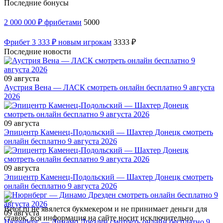
Последние бонусы
2 000 000 ₽ фрибетами
5000
Фрибет 3 333 ₽ новым игрокам
3333 ₽
Последние новости
09 августа
Аустрия Вена — ЛАСК смотреть онлайн бесплатно 9 августа
2026
09 августа
Эпицентр Каменец-Подольский — Шахтер Донецк смотреть
онлайн бесплатно 9 августа 2026
09 августа
Эпицентр Каменец-Подольский — Шахтер Донецк смотреть
онлайн бесплатно 9 августа 2026
Betot.ru не явялется букмекером и не принимает деньги для
09 августа
ставок, вся информация на сайте носит исключительно
Нюрнберг — Динамо Дрезден смотреть онлайн бесплатно 9