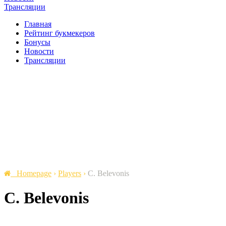
Трансляции
Главная
Рейтинг букмекеров
Бонусы
Новости
Трансляции
Homepage
›
Players
›
C. Belevonis
C. Belevonis