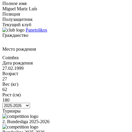
Полное имя
Miguel Mariz Luís
Позиция
Полузащитник
Текущий клуб
Panetolikos
Гражданство
Место рождения
Coimbra
Дата рождения
27.02.1999
Возраст
27
Вес (кг)
62
Рост (см)
180
Турниры
2. Bundesliga 2025-2026