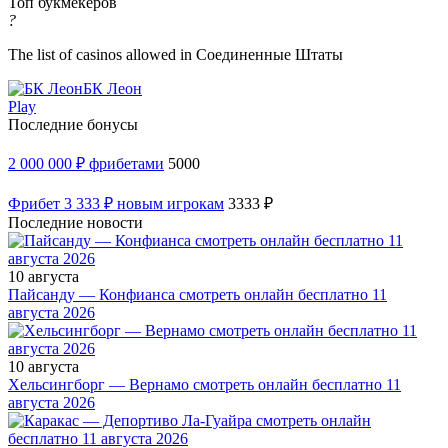
Топ букмекеров
?
The list of casinos allowed in Соединенные Штаты
БК Леон
Play
Последние бонусы
2 000 000 ₽ фрибетами
5000
Фрибет 3 333 ₽ новым игрокам
3333 ₽
Последние новости
10 августа
Пайсанду — Конфианса смотреть онлайн бесплатно 11
августа 2026
10 августа
Хельсингборг — Вернамо смотреть онлайн бесплатно 11
августа 2026