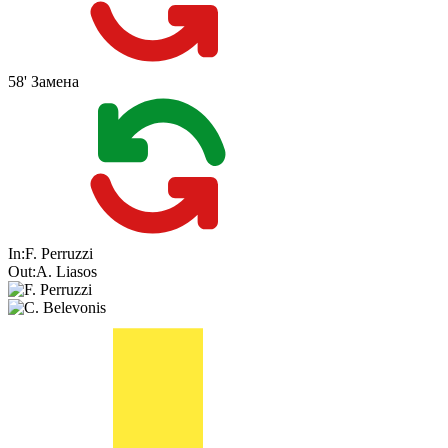
58'
Замена
In:
F. Perruzzi
Out:
A. Liasos