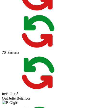
70'
Замена
In:
P. Gigić
Out:
Jefté Betancor