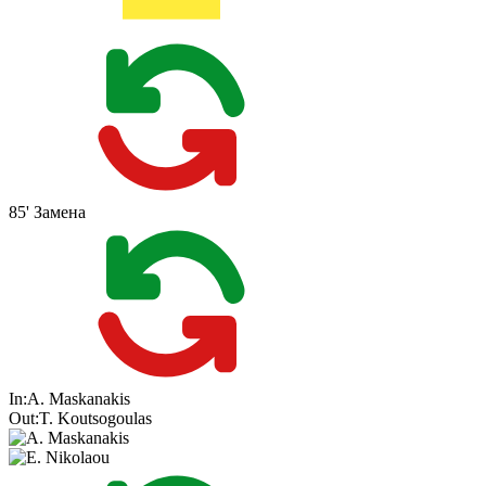
85'
Замена
In:
A. Maskanakis
Out:
T. Koutsogoulas