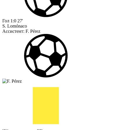
Гол
1:0
27'
S. Lomónaco
Ассистент:
F. Pérez