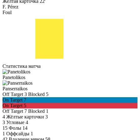
Жёлтая карточка
22'
F. Pérez
Foul
Статистика матча
Panetolikos
Panserraikos
Off Target
3
Blocked
5
On Target
7
On Target
5
Off Target
7
Blocked
1
4
Жёлтые карточки
3
3
Угловые
4
15
Фолы
14
1
Оффсайды
1
42
Владение мячом
58