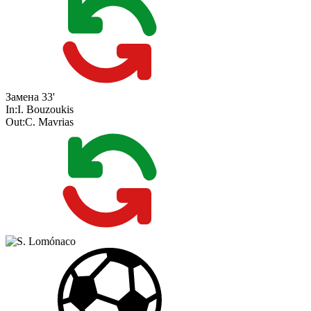
Замена
33'
In:
I. Bouzoukis
Out:
C. Mavrias