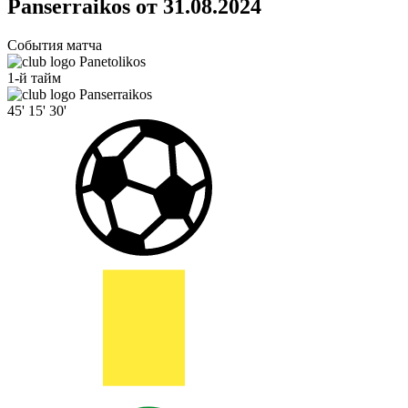
Panserraikos от 31.08.2024
События матча
Panetolikos
1-й тайм
Panserraikos
45'
15'
30'