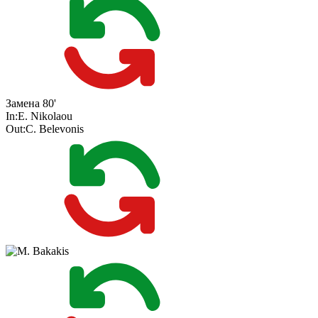
Замена
80'
In:
E. Nikolaou
Out:
C. Belevonis