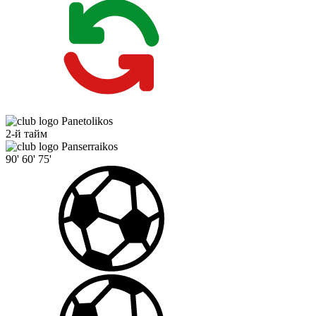
Panetolikos
2-й тайм
Panserraikos
90'
60'
75'