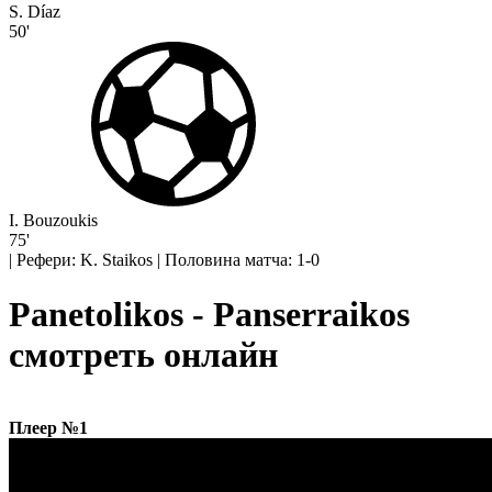
S. Díaz
50'
I. Bouzoukis
75'
|
Рефери: K. Staikos
|
Половина матча: 1-0
Panetolikos - Panserraikos
смотреть онлайн
Плеер №1