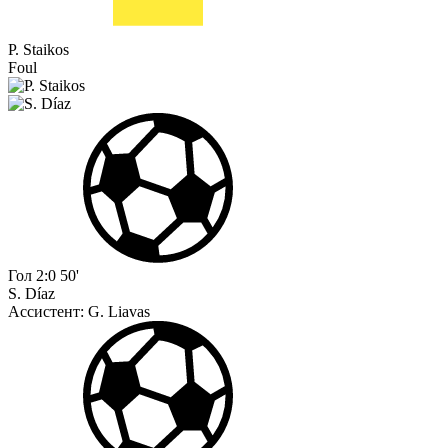
P. Staikos
Foul
Гол
2:0
50'
S. Díaz
Ассистент:
G. Liavas