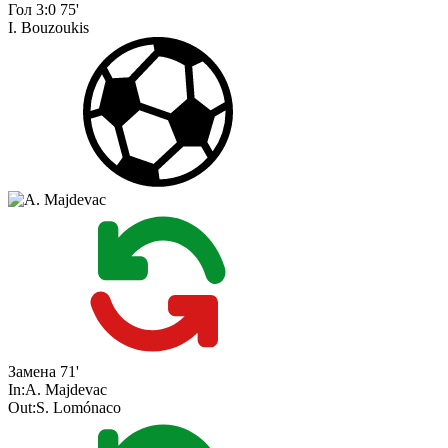
Гол
3:0
75'
I. Bouzoukis
Замена
71'
In:
A. Majdevac
Out:
S. Lomónaco