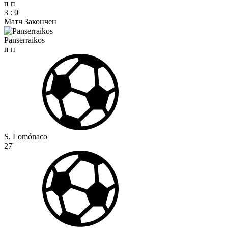
п
п
3
:
0
Матч Закончен
Panserraikos
п
п
S. Lomónaco
27'