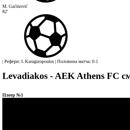
M. Gaćinović
82'
|
Рефери: I. Karagizopoulos
|
Половина матча: 0-1
Levadiakos - AEK Athens FC с
Плеер №1