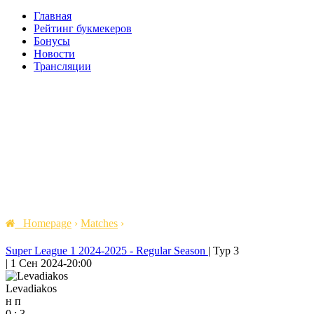
Главная
Рейтинг букмекеров
Бонусы
Новости
Трансляции
Homepage
›
Matches
›
Super League 1 2024-2025 - Regular Season
|
Тур 3
|
1 Сен 2024
-
20:00
Levadiakos
н
п
0
:
3