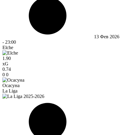
13 Фев 2026
-
23:00
Elche
1.90
xG
0.74
0
0
Осасуна
La Liga