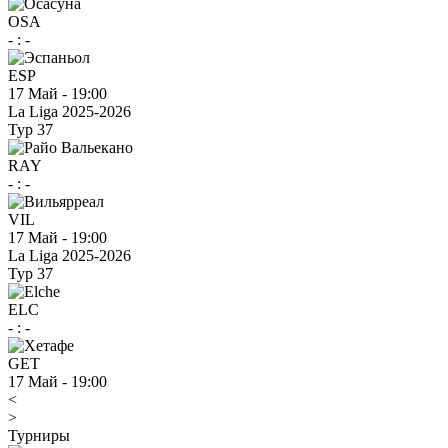
OSA
-
:
-
ESP
17 Май
-
19:00
La Liga 2025-2026
Тур 37
RAY
-
:
-
VIL
17 Май
-
19:00
La Liga 2025-2026
Тур 37
ELC
-
:
-
GET
17 Май
-
19:00
<
>
Турниры