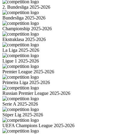
2. Bundesliga 2025-2026
Bundesliga 2025-2026
Championship 2025-2026
Ekstraklasa 2025-2026
La Liga 2025-2026
Ligue 1 2025-2026
Premier League 2025-2026
Primeira Liga 2025-2026
Russian Premier League 2025-2026
Serie A 2025-2026
Süper Lig 2025-2026
UEFA Champions League 2025-2026