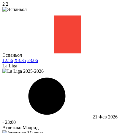
2
2
Эспаньол
1
2.56
X
3.35
2
3.06
La Liga
21 Фев 2026
-
23:00
Атлетико Мадрид