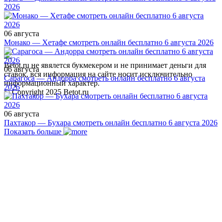
2026
06 августа
Монако — Хетафе смотреть онлайн бесплатно 6 августа 2026
Betot.ru не явялется букмекером и не принимает деньги для
06 августа
ставок, вся информация на сайте носит исключительно
Сарагоса — Андорра смотреть онлайн бесплатно 6 августа
информационный характер.
2026
© Copyright 2025 Betot.ru
06 августа
Пахтакор — Бухара смотреть онлайн бесплатно 6 августа 2026
Показать больше