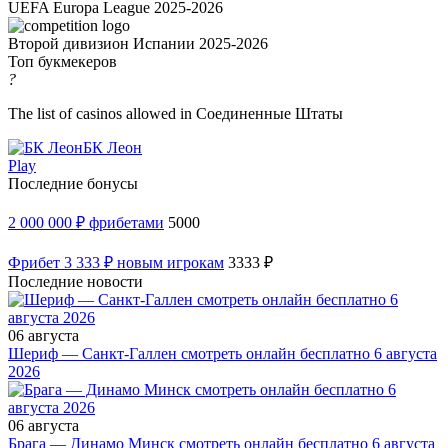
UEFA Europa League 2025-2026
Второй дивизион Испании 2025-2026
Топ букмекеров
?
The list of casinos allowed in Соединенные Штаты
БК Леон
Play
Последние бонусы
2 000 000 ₽ фрибетами
5000
Фрибет 3 333 ₽ новым игрокам
3333 ₽
Последние новости
06 августа
Шериф — Санкт-Галлен смотреть онлайн бесплатно 6 августа
2026
06 августа
Брага — Динамо Минск смотреть онлайн бесплатно 6 августа