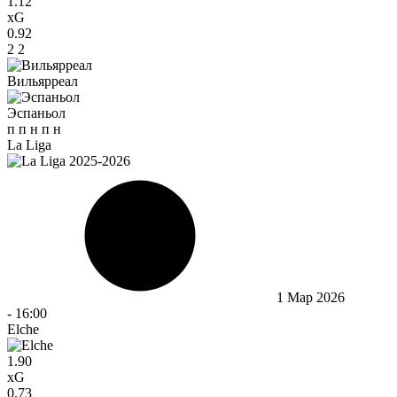
1.12
xG
0.92
2
2
Вильярреал
Эспаньол
п
п
н
п
н
La Liga
1 Мар 2026
-
16:00
Elche
1.90
xG
0.73