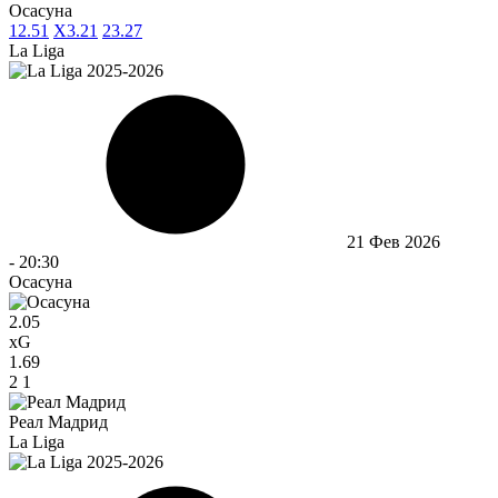
Осасуна
1
2.51
X
3.21
2
3.27
La Liga
21 Фев 2026
-
20:30
Осасуна
2.05
xG
1.69
2
1
Реал Мадрид
La Liga