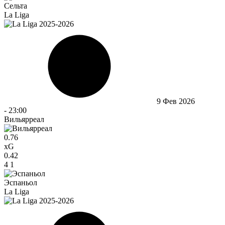
Сельта
La Liga
9 Фев 2026
-
23:00
Вильярреал
0.76
xG
0.42
4
1
Эспаньол
La Liga