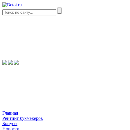
Главная
Рейтинг букмекеров
Бонусы
Новости