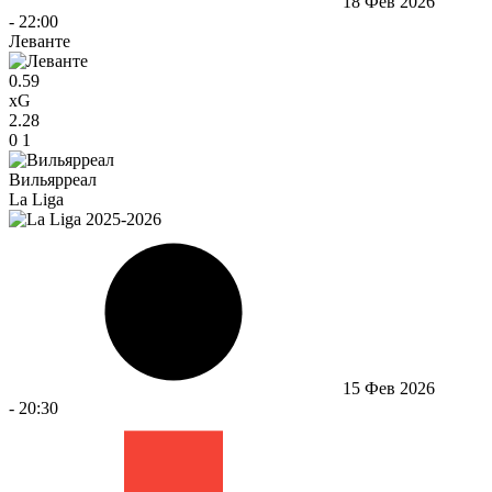
18 Фев 2026
-
22:00
Леванте
0.59
xG
2.28
0
1
Вильярреал
La Liga
15 Фев 2026
-
20:30