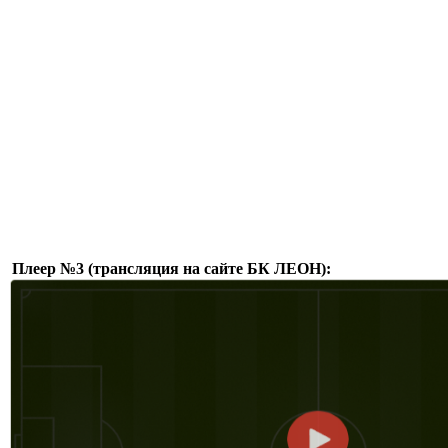
Плеер №3 (трансляция на сайте БК ЛЕОН):