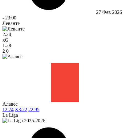
27 Фев 2026
-
23:00
Леванте
2.24
xG
1.28
2
0
Алавес
1
2.74
X
3.22
2
2.95
La Liga