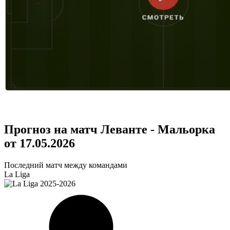
Прогноз на матч Леванте - Мальорка
от 17.05.2026
Последний матч между командами
La Liga