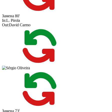
Замена
80'
In:
L. Pirola
Out:
David Carmo
Замена
73'