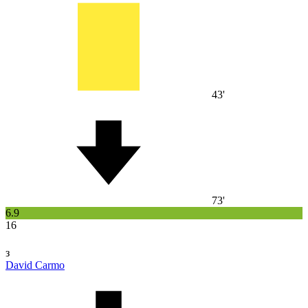
43'
73'
6.9
16
з
David Carmo