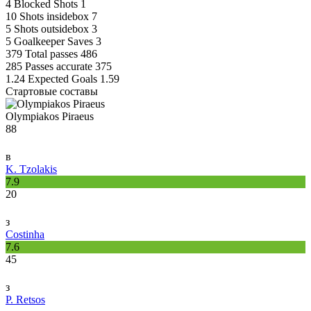
4
Blocked Shots
1
10
Shots insidebox
7
5
Shots outsidebox
3
5
Goalkeeper Saves
3
379
Total passes
486
285
Passes accurate
375
1.24
Expected Goals
1.59
Стартовые составы
Olympiakos Piraeus
88
в
K. Tzolakis
7.9
20
з
Costinha
7.6
45
з
P. Retsos