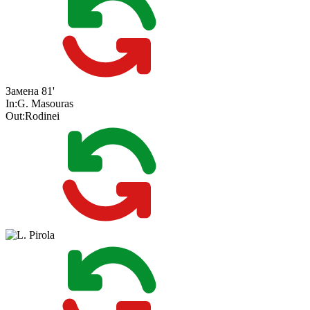
Замена
81'
In:
G. Masouras
Out:
Rodinei