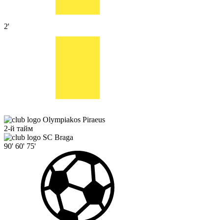
2'
Olympiakos Piraeus
2-й тайм
SC Braga
90'
60'
75'