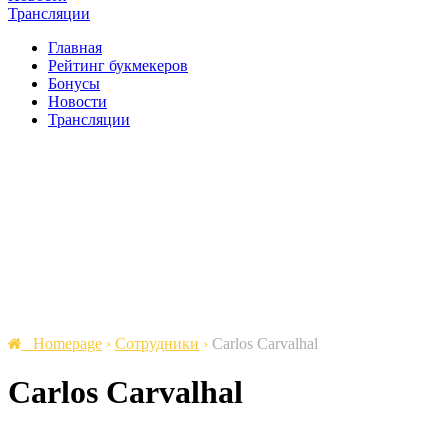
Трансляции
Главная
Рейтинг букмекеров
Бонусы
Новости
Трансляции
Homepage
›
Сотрудники
›
Carlos Carvalhal
Carlos Carvalhal