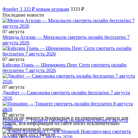
Фрибет 3 333 ₽ новым игрокам
3333 ₽
Последние новости
07 августа
Мерида Агилар — Михельсен смотреть онлайн бесплатно 7
августа 2026
07 августа
Бэйцзин Гоань — Шеньчжень Пенг Сити смотреть онлайн
бесплатно 7 августа 2026
07 августа
Джойнт — Самсонова смотреть онлайн бесплатно 7 августа
2026
07 августа
Betot.ru не явялется букмекером и не принимает деньги для
Попырин — Тиранте смотреть онлайн бесплатно 8 августа
ставок, вся информация на сайте носит исключительно
2026
информационный характер.
© Copyright 2025 Betot.ru