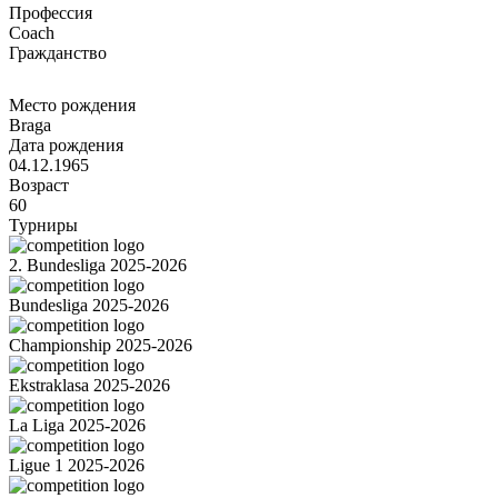
Профессия
Coach
Гражданство
Место рождения
Braga
Дата рождения
04.12.1965
Возраст
60
Турниры
2. Bundesliga 2025-2026
Bundesliga 2025-2026
Championship 2025-2026
Ekstraklasa 2025-2026
La Liga 2025-2026
Ligue 1 2025-2026