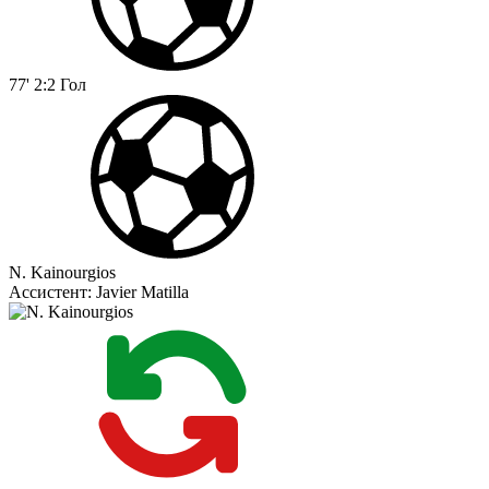
77'
2:2
Гол
N. Kainourgios
Ассистент:
Javier Matilla