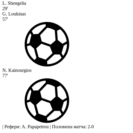
L. Shengelia
29'
G. Loukinas
57'
N. Kainourgios
77'
|
Рефери: A. Papapetrou
|
Половина матча: 2-0