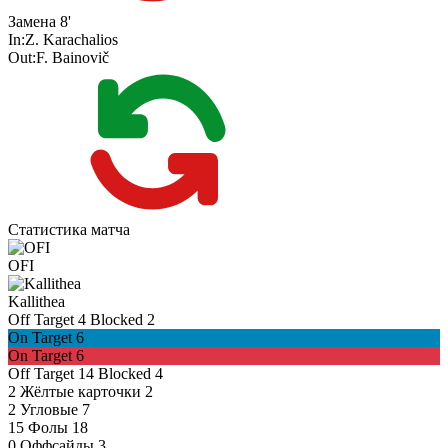
Замена
8'
In:
Z. Karachalios
Out:
F. Bainovič
Статистика матча
OFI
Kallithea
Off Target
4
Blocked
2
On Target
6
On Target
6
Off Target
14
Blocked
4
2
Жёлтые карточки
2
2
Угловые
7
15
Фолы
18
0
Оффсайды
3