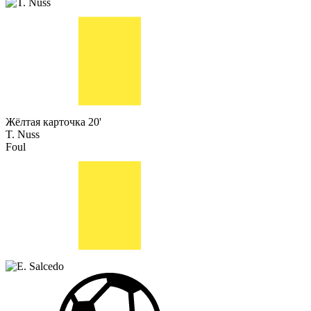
Жёлтая карточка
20'
T. Nuss
Foul