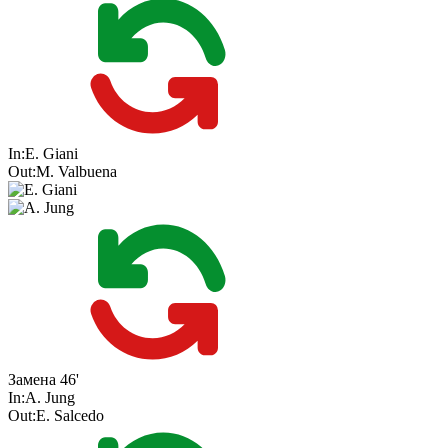
In:
E. Giani
Out:
M. Valbuena
Замена
46'
In:
A. Jung
Out:
E. Salcedo