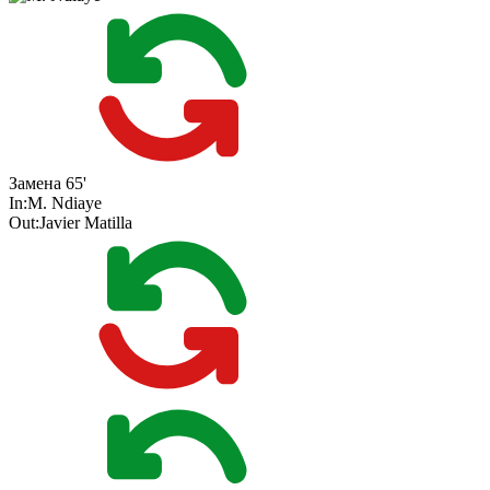
Замена
65'
In:
M. Ndiaye
Out:
Javier Matilla