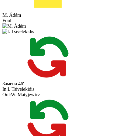
M. Ádám
Foul
Замена
46'
In:
I. Tsivelekidis
Out:
W. Matyjewicz