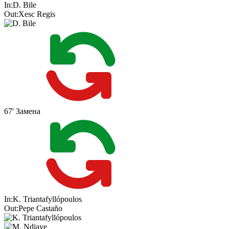
In:
D. Bile
Out:
Xesc Regis
67'
Замена
In:
K. Triantafyllópoulos
Out:
Pepe Castaño