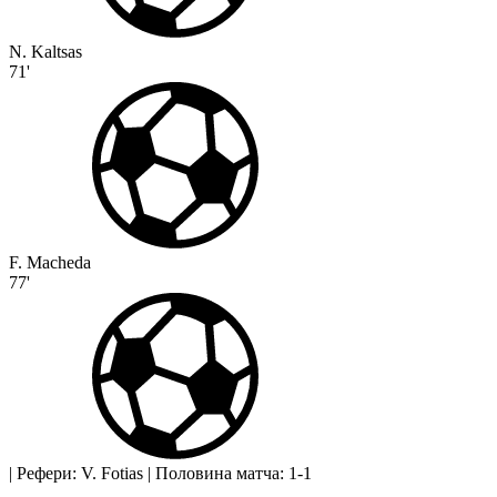
N. Kaltsas
71'
F. Macheda
77'
|
Рефери: V. Fotias
|
Половина матча: 1-1