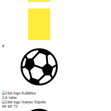
4'
Kallithea
2-й тайм
Asteras Tripolis
90'
60'
75'