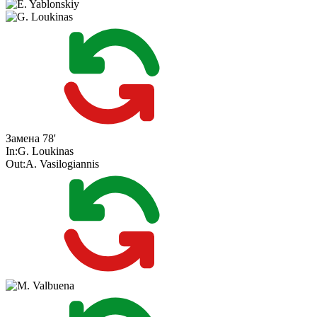
Замена
78'
In:
G. Loukinas
Out:
A. Vasilogiannis