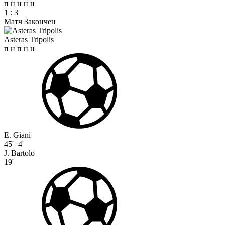
п
н
н
н
н
1
:
3
Матч Закончен
Asteras Tripolis
п
н
п
н
н
E. Giani
45'+4'
J. Bartolo
19'