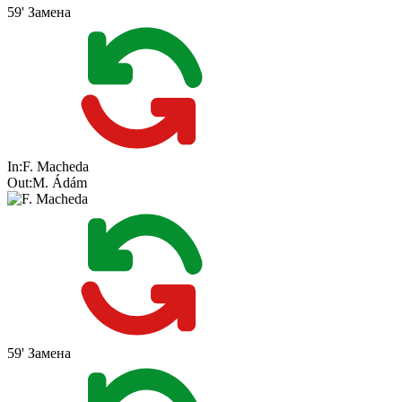
59'
Замена
In:
F. Macheda
Out:
M. Ádám
59'
Замена