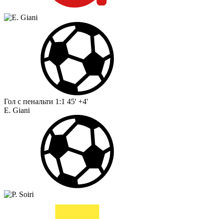
Гол с пенальти
1:1
45' +4'
E. Giani