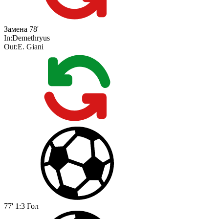
Замена
78'
In:
Demethryus
Out:
E. Giani
77'
1:3
Гол