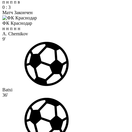
п
н
п
п
в
0
:
3
Матч Закончен
ФК Краснодар
н
н
п
н
н
A. Chernikov
9'
Batxi
36'