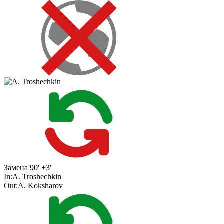
Замена
90' +3'
In:
A. Troshechkin
Out:
A. Koksharov