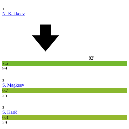
з
N. Kakkoev
82'
7.5
99
з
S. Magkeev
6.7
25
з
S. Karič
6.3
29