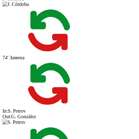
74'
Замена
In:
S. Petrov
Out:
G. González