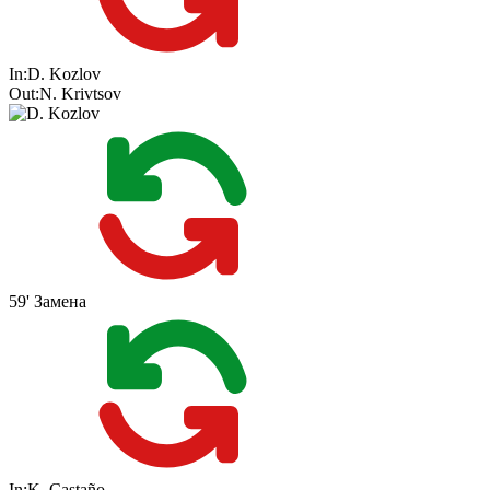
In:
D. Kozlov
Out:
N. Krivtsov
59'
Замена
In:
K. Castaño