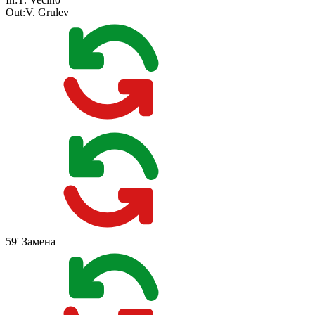
Out:
V. Grulev
59'
Замена