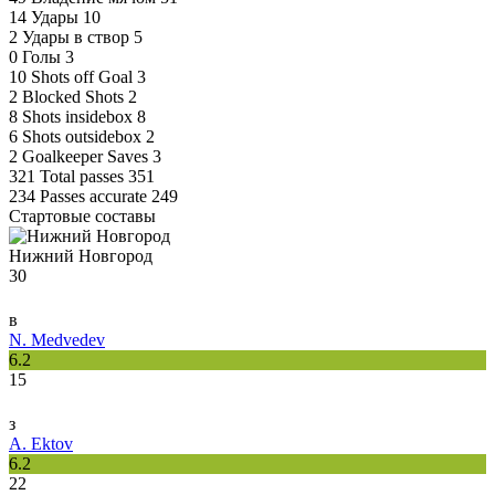
14
Удары
10
2
Удары в створ
5
0
Голы
3
10
Shots off Goal
3
2
Blocked Shots
2
8
Shots insidebox
8
6
Shots outsidebox
2
2
Goalkeeper Saves
3
321
Total passes
351
234
Passes accurate
249
Стартовые составы
Нижний Новгород
30
в
N. Medvedev
6.2
15
з
A. Ektov
6.2
22