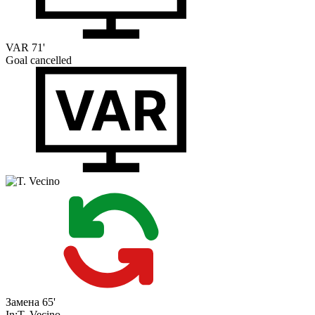
VAR
71'
Goal cancelled
Замена
65'
In:
T. Vecino