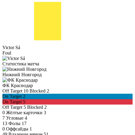
Victor Sá
Foul
Статистика матча
Нижний Новгород
ФК Краснодар
Off Target
10
Blocked
2
On Target
2
On Target
5
Off Target
5
Blocked
2
0
Жёлтые карточки
3
7
Угловые
4
13
Фолы
17
0
Оффсайды
1
49
Владение мячом
51