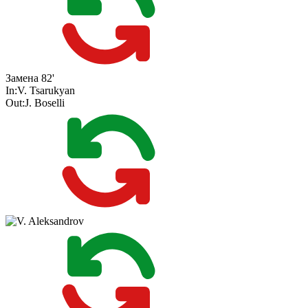
Замена
82'
In:
V. Tsarukyan
Out:
J. Boselli