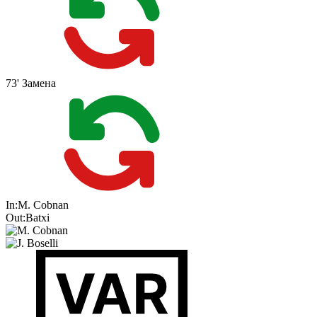
73'
Замена
In:
M. Cobnan
Out:
Batxi