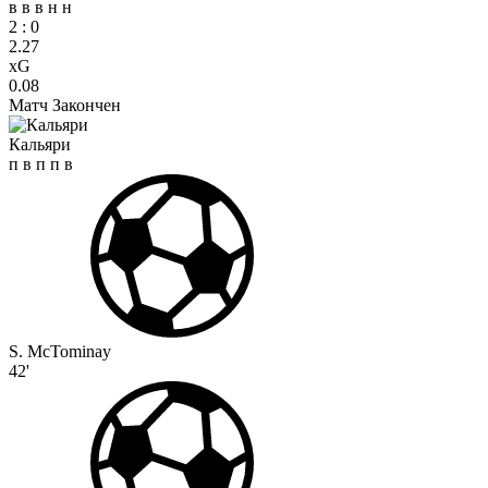
в
в
в
н
н
2
:
0
2.27
xG
0.08
Матч Закончен
Кальяри
п
в
п
п
в
S. McTominay
42'