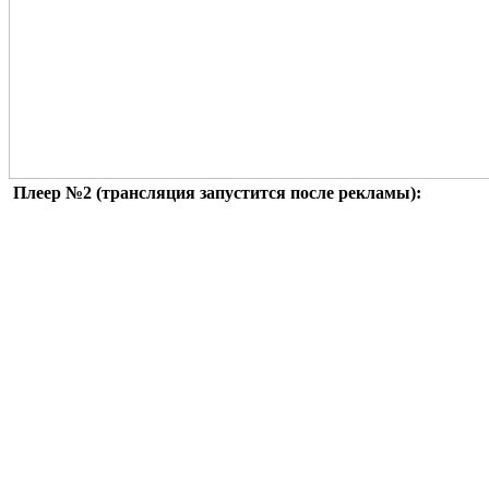
Плеер №2 (трансляция запустится после рекламы):