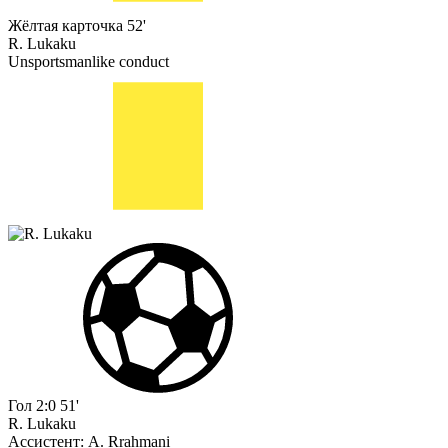
Жёлтая карточка
52'
R. Lukaku
Unsportsmanlike conduct
Гол
2:0
51'
R. Lukaku
Ассистент:
A. Rrahmani