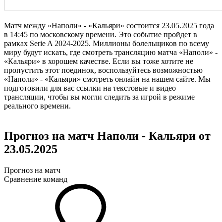
Матч между «Наполи» - «Кальяри» состоится 23.05.2025 года
в 14:45 по московскому времени. Это событие пройдет в
рамках Serie A 2024-2025. Миллионы болельщиков по всему
миру будут искать, где смотреть трансляцию матча «Наполи» -
«Кальяри» в хорошем качестве. Если вы тоже хотите не
пропустить этот поединок, воспользуйтесь возможностью
«Наполи» - «Кальяри» смотреть онлайн на нашем сайте. Мы
подготовили для вас ссылки на текстовые и видео
трансляции, чтобы вы могли следить за игрой в режиме
реального времени.
Прогноз на матч Наполи - Кальяри от
23.05.2025
Прогноз на матч
Сравнение команд