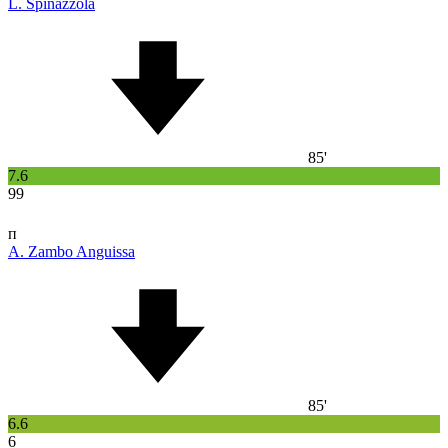
L. Spinazzola
85'
7.6
99
п
A. Zambo Anguissa
85'
6.6
6