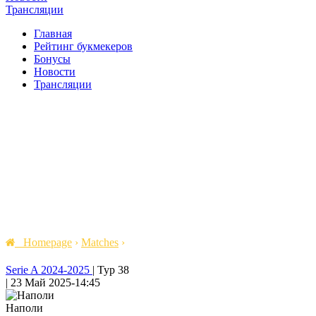
Трансляции
Главная
Рейтинг букмекеров
Бонусы
Новости
Трансляции
Homepage
›
Matches
›
Serie A 2024-2025
|
Тур 38
|
23 Май 2025
-
14:45
Наполи