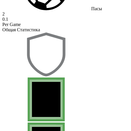
Пасы
2
0.1
Per Game
Общая Статистика