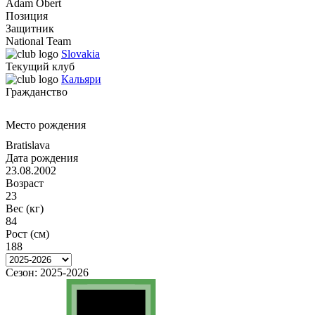
Adam Obert
Позиция
Защитник
National Team
Slovakia
Текущий клуб
Кальяри
Гражданство
Место рождения
Bratislava
Дата рождения
23.08.2002
Возраст
23
Вес (кг)
84
Рост (см)
188
Сезон:
2025-2026