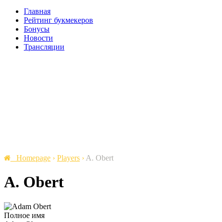
Главная
Рейтинг букмекеров
Бонусы
Новости
Трансляции
Homepage
›
Players
›
A. Obert
A. Obert
Полное имя