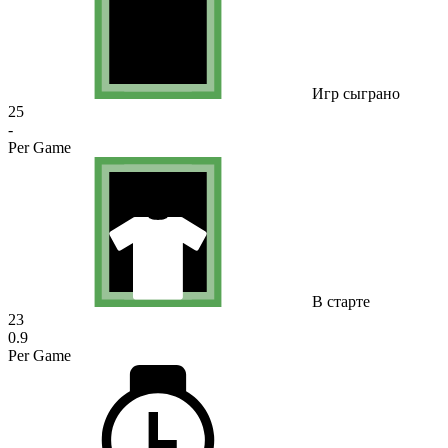
Игр сыграно
25
-
Per Game
В старте
23
0.9
Per Game