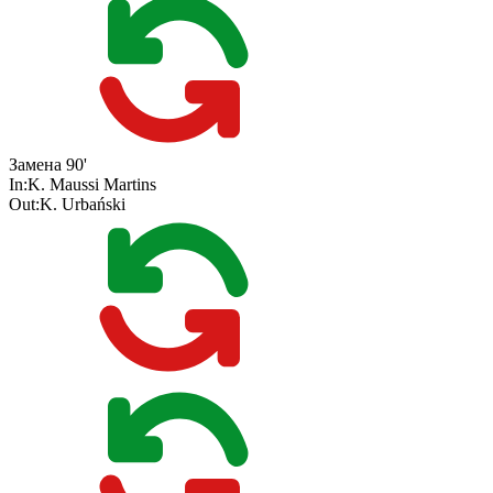
Замена
90'
In:
K. Maussi Martins
Out:
K. Urbański