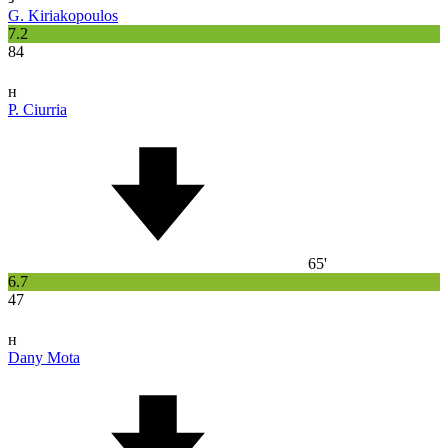
G. Kiriakopoulos
7.2
84
н
P. Ciurria
65'
6.7
47
н
Dany Mota