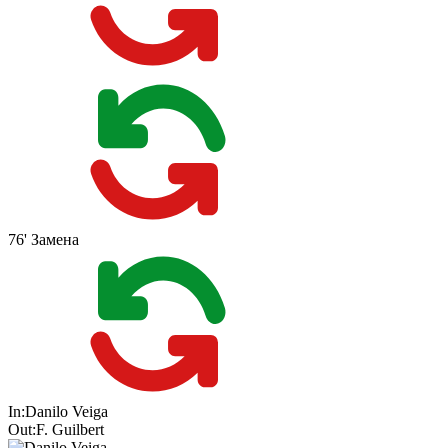
76'
Замена
In:
Danilo Veiga
Out:
F. Guilbert