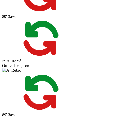
89'
Замена
In:
A. Rebić
Out:
Þ. Helgason
89'
Замена