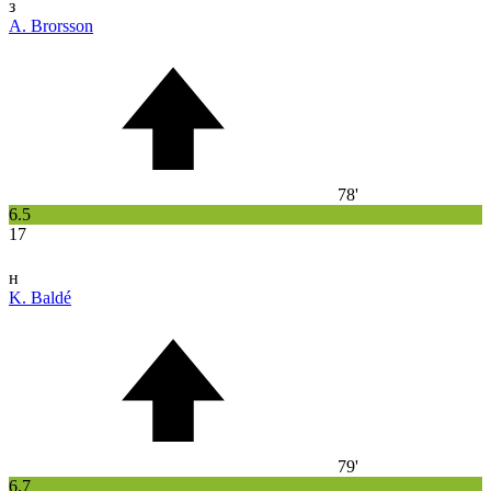
з
A. Brorsson
78'
6.5
17
н
K. Baldé
79'
6.7