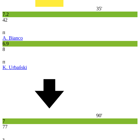
35'
7.2
42
п
A. Bianco
6.9
8
п
K. Urbański
90'
7
77
з