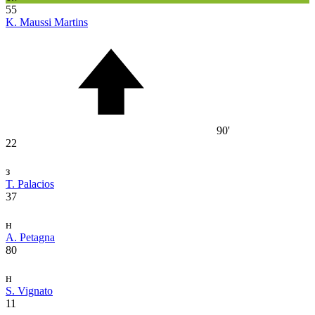
55
K. Maussi Martins
90'
22
з
T. Palacios
37
н
A. Petagna
80
н
S. Vignato
11