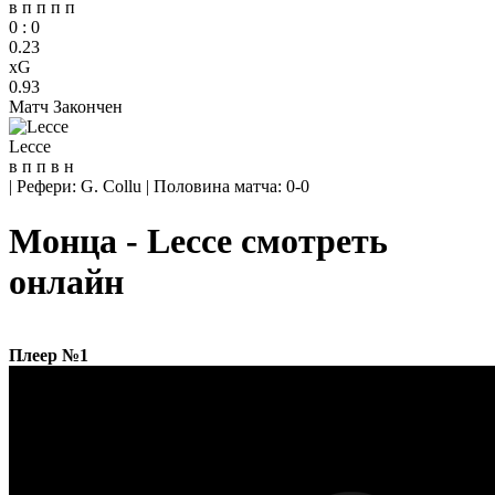
в
п
п
п
п
0
:
0
0.23
xG
0.93
Матч Закончен
Lecce
в
п
п
в
н
|
Рефери: G. Collu
|
Половина матча: 0-0
Монца - Lecce смотреть
онлайн
Плеер №1