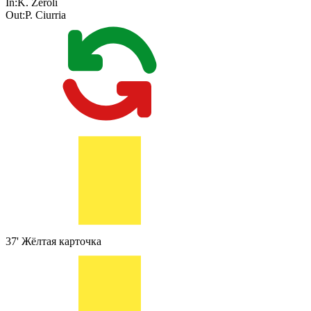
In:
K. Zeroli
Out:
P. Ciurria
37'
Жёлтая карточка