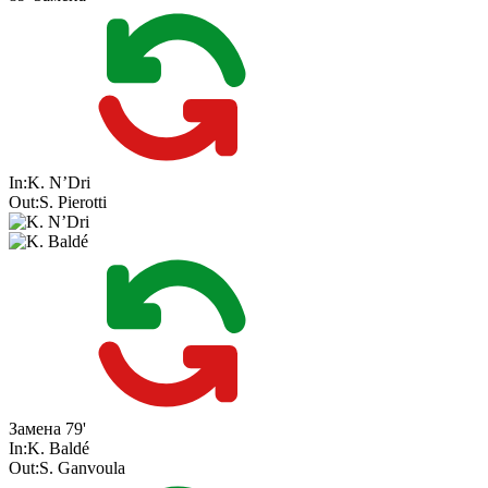
In:
K. N’Dri
Out:
S. Pierotti
Замена
79'
In:
K. Baldé
Out:
S. Ganvoula