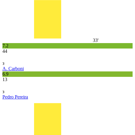
33'
7.2
44
з
A. Carboni
6.9
13
з
Pedro Pereira