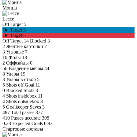
Монца
Lecce
Off Target
5
On Target
3
On Target
5
Off Target
14
Blocked
3
2
Жёлтые карточки
2
3
Угловые
7
10
Фолы
18
2
Оффсайды
0
56
Владение мячом
44
8
Удары
19
3
Удары в створ
5
5
Shots off Goal
11
0
Blocked Shots
3
4
Shots insidebox
11
4
Shots outsidebox
8
5
Goalkeeper Saves
3
487
Total passes
377
410
Passes accurate
305
0.23
Expected Goals
0.93
Стартовые составы