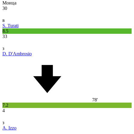
Монца
30
в
S. Turati
8.5
33
з
D. D'Ambrosio
78'
7.2
4
з
A. Izzo