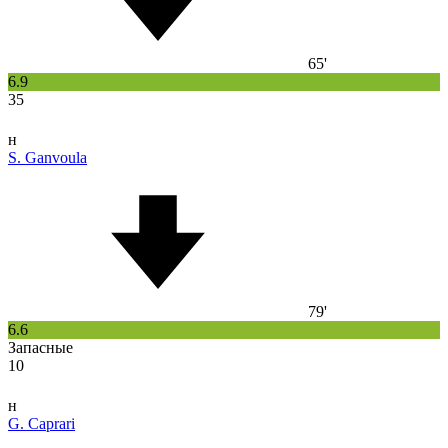
65'
6.9
35
н
S. Ganvoula
79'
6.6
Запасные
10
н
G. Caprari