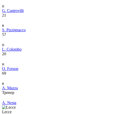
п
G. Castrovilli
21
в
S. Pizzignacco
57
п
L. Colombo
20
н
O. Forson
69
в
A. Mazza
Тренер
A. Nesta
Lecce