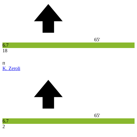
65'
6.7
18
п
K. Zeroli
65'
6.7
2