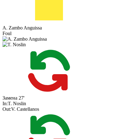
A. Zambo Anguissa
Foul
Замена
27'
In:
T. Noslin
Out:
V. Castellanos