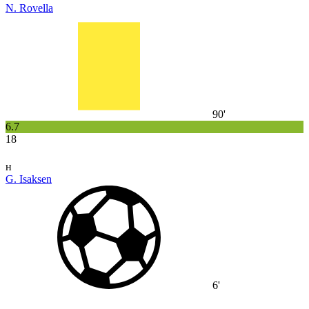
N. Rovella
90'
6.7
18
н
G. Isaksen
6'