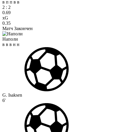
в
п
п
в
в
2
:
2
0.69
xG
0.35
Матч Закончен
Наполи
в
в
в
н
н
G. Isaksen
6'