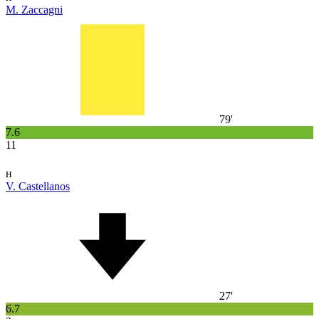
M. Zaccagni
79'
7.6
11
н
V. Castellanos
27'
6.7