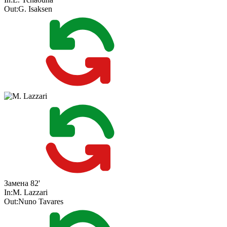
Out:
G. Isaksen
Замена
82'
In:
M. Lazzari
Out:
Nuno Tavares