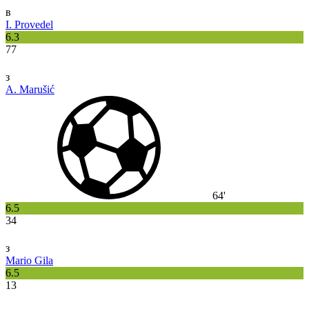
в
I. Provedel
6.3
77
з
A. Marušić
64'
6.5
34
з
Mario Gila
6.5
13