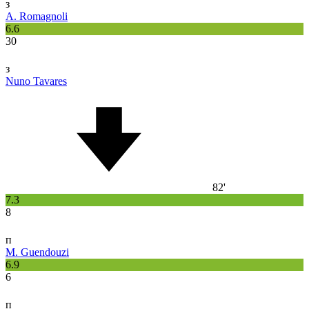
з
A. Romagnoli
6.6
30
з
Nuno Tavares
82'
7.3
8
п
M. Guendouzi
6.9
6
п