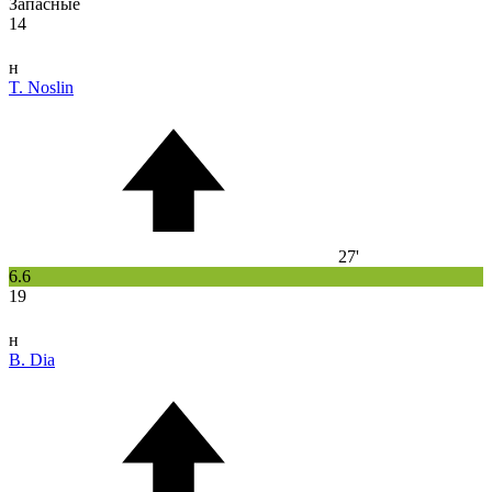
Запасные
14
н
T. Noslin
27'
6.6
19
н
B. Dia