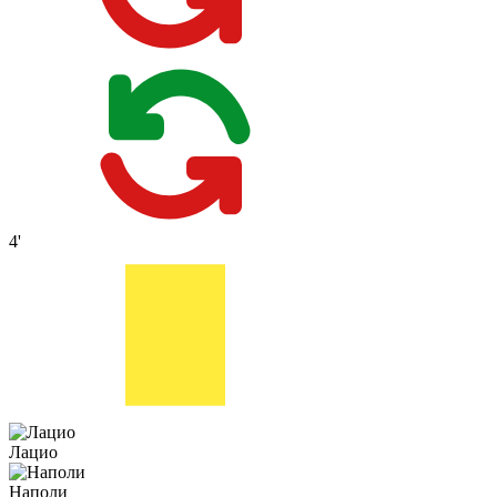
4'
Лацио
Наполи