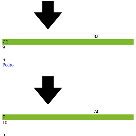
82'
7.2
9
н
Pedro
74'
7
10
п