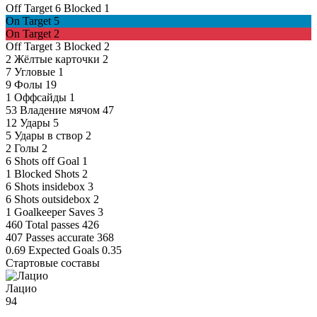
Off Target
6
Blocked
1
On Target
5
On Target
2
Off Target
3
Blocked
2
2
Жёлтые карточки
2
7
Угловые
1
9
Фолы
19
1
Оффсайды
1
53
Владение мячом
47
12
Удары
5
5
Удары в створ
2
2
Голы
2
6
Shots off Goal
1
1
Blocked Shots
2
6
Shots insidebox
3
6
Shots outsidebox
2
1
Goalkeeper Saves
3
460
Total passes
426
407
Passes accurate
368
0.69
Expected Goals
0.35
Стартовые составы
Лацио
94