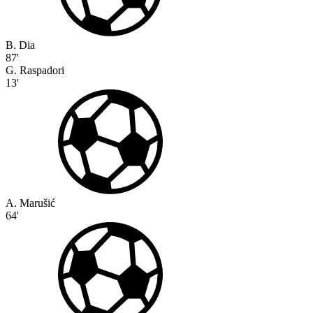
B. Dia
87'
G. Raspadori
13'
A. Marušić
64'