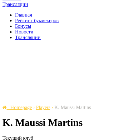
Трансляции
Главная
Рейтинг букмекеров
Бонусы
Новости
Трансляции
Homepage
›
Players
›
K. Maussi Martins
K. Maussi Martins
Текущий клуб