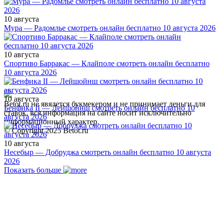
10 августа
Мура — Радомлье смотреть онлайн бесплатно 10 августа 2026
10 августа
Спортиво Барракас — Клайполе смотреть онлайн бесплатно
10 августа 2026
10 августа
Betot.ru не явялется букмекером и не принимает деньги для
Бенфика II — Лейшойнш смотреть онлайн бесплатно 10
ставок, вся информация на сайте носит исключительно
августа 2026
информационный характер.
© Copyright 2025 Betot.ru
10 августа
Несебыр — Добруджа смотреть онлайн бесплатно 10 августа
2026
Показать больше