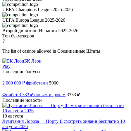
UEFA Champions League 2025-2026
UEFA Europa League 2025-2026
Второй дивизион Испании 2025-2026
Топ букмекеров
?
The list of casinos allowed in Соединенные Штаты
БК Леон
Play
Последние бонусы
2 000 000 ₽ фрибетами
5000
Фрибет 3 333 ₽ новым игрокам
3333 ₽
Последние новости
10 августа
Лузитания Лороза — Порту II смотреть онлайн бесплатно 10
августа 2026