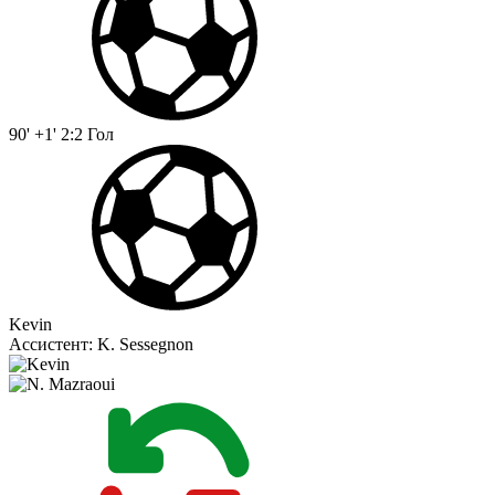
90' +1'
2:2
Гол
Kevin
Ассистент:
K. Sessegnon