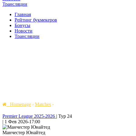
Трансляции
Главная
Рейтинг букмекеров
Бонусы
Новости
Трансляции
Homepage
›
Matches
›
Premier League 2025-2026
|
Тур 24
|
1 Фев 2026
-
17:00
Манчестер Юнайтед