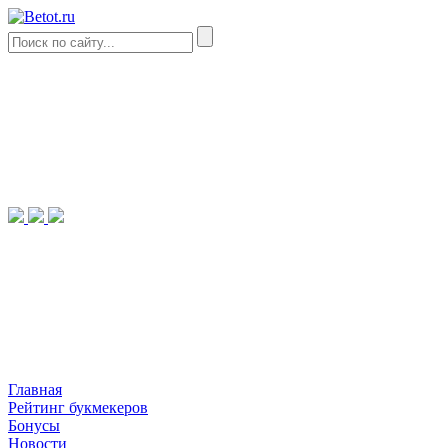
Главная
Рейтинг букмекеров
Бонусы
Новости