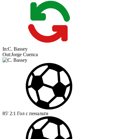
In:
C. Bassey
Out:
Jorge Cuenca
85'
2:1
Гол с пенальти