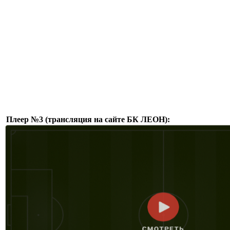
Плеер №3 (трансляция на сайте БК ЛЕОН):