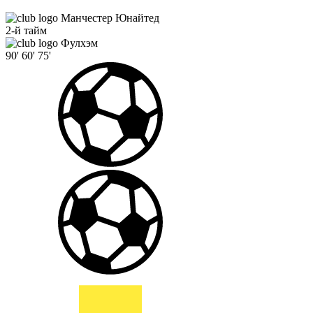
Манчестер Юнайтед
2-й тайм
Фулхэм
90'
60'
75'