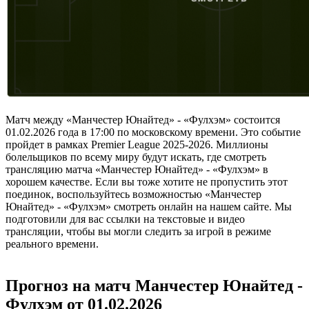
Матч между «Манчестер Юнайтед» - «Фулхэм» состоится
01.02.2026 года в 17:00 по московскому времени. Это событие
пройдет в рамках Premier League 2025-2026. Миллионы
болельщиков по всему миру будут искать, где смотреть
трансляцию матча «Манчестер Юнайтед» - «Фулхэм» в
хорошем качестве. Если вы тоже хотите не пропустить этот
поединок, воспользуйтесь возможностью «Манчестер
Юнайтед» - «Фулхэм» смотреть онлайн на нашем сайте. Мы
подготовили для вас ссылки на текстовые и видео
трансляции, чтобы вы могли следить за игрой в режиме
реального времени.
Прогноз на матч Манчестер Юнайтед -
Фулхэм от 01.02.2026