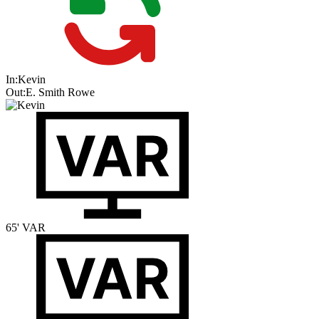
In:
Kevin
Out:
E. Smith Rowe
65'
VAR