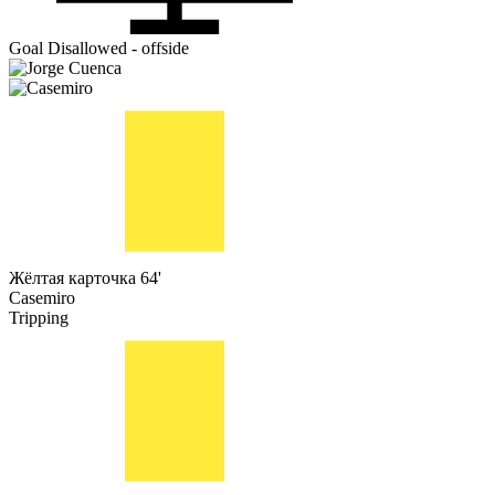
Goal Disallowed - offside
Жёлтая карточка
64'
Casemiro
Tripping