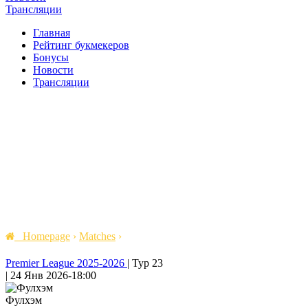
Трансляции
Главная
Рейтинг букмекеров
Бонусы
Новости
Трансляции
Homepage
›
Matches
›
Premier League 2025-2026
|
Тур 23
|
24 Янв 2026
-
18:00
Фулхэм