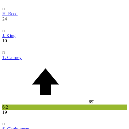
п
H. Reed
24
п
J. King
10
п
T. Cairney
69'
6.2
19
н
S. Chukwueze