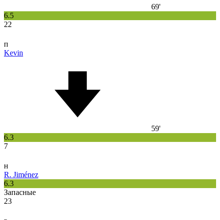
69'
6.5
22
п
Kevin
59'
6.3
7
н
R. Jiménez
6.3
Запасные
23