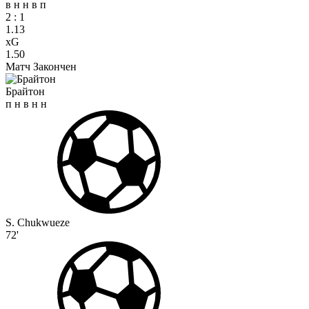
в
н
н
в
п
2
:
1
1.13
xG
1.50
Матч Закончен
Брайтон
п
н
в
н
н
S. Chukwueze
72'