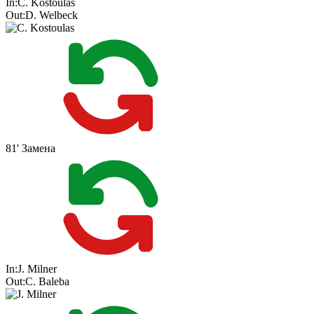
In:
C. Kostoulas
Out:
D. Welbeck
81'
Замена
In:
J. Milner
Out:
C. Baleba