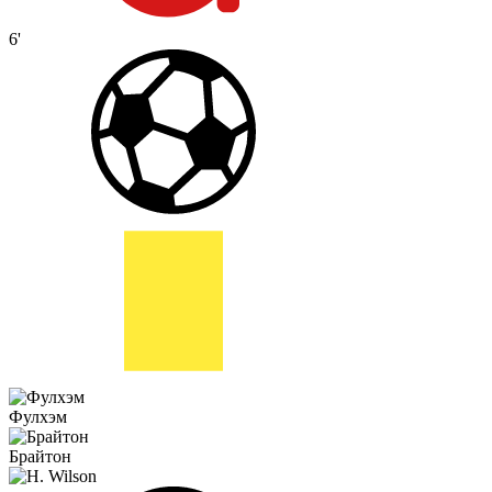
6'
Фулхэм
Брайтон