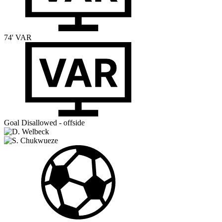
74'
VAR
Goal Disallowed - offside