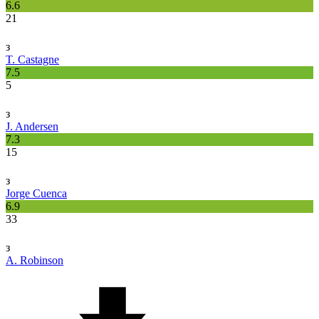
6.6
21
з
T. Castagne
7.5
5
з
J. Andersen
7.3
15
з
Jorge Cuenca
6.9
33
з
A. Robinson