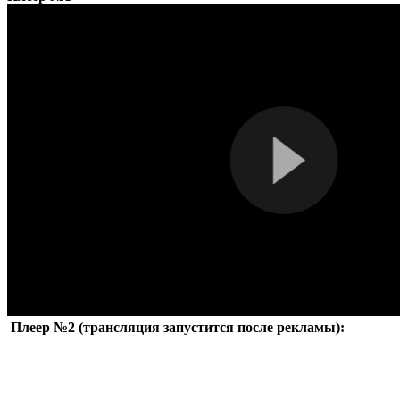
Плеер №2 (трансляция запустится после рекламы):