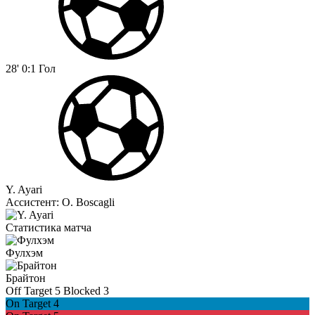
28'
0:1
Гол
Y. Ayari
Ассистент:
O. Boscagli
Статистика матча
Фулхэм
Брайтон
Off Target
5
Blocked
3
On Target
4