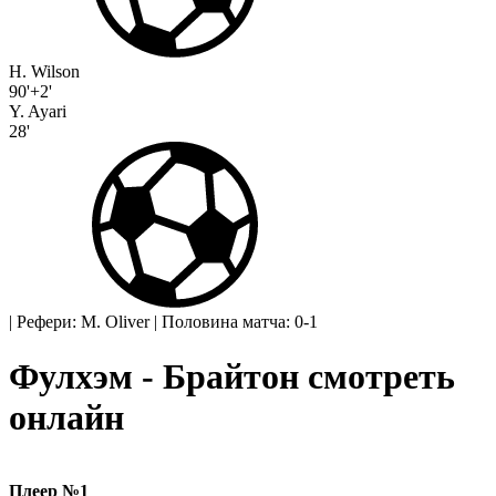
H. Wilson
90'+2'
Y. Ayari
28'
|
Рефери: M. Oliver
|
Половина матча: 0-1
Фулхэм - Брайтон смотреть
онлайн
Плеер №1