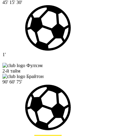
45'
15'
30'
1'
Фулхэм
2-й тайм
Брайтон
90'
60'
75'