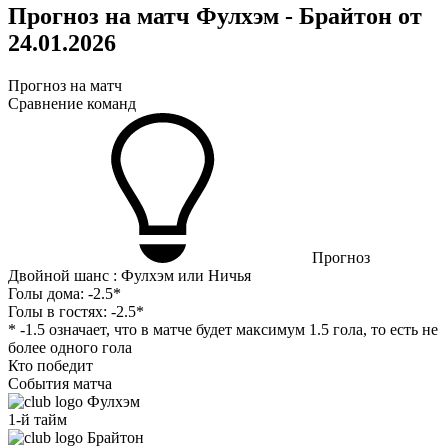
Прогноз на матч Фулхэм - Брайтон от
24.01.2026
Прогноз на матч
Сравнение команд
Прогноз
Двойной шанс : Фулхэм или Ничья
Голы дома:
-2.5*
Голы в гостях:
-2.5*
* -1.5 означает, что в матче будет максимум 1.5 гола, то есть не
более одного гола
Кто победит
События матча
Фулхэм
1-й тайм
Брайтон