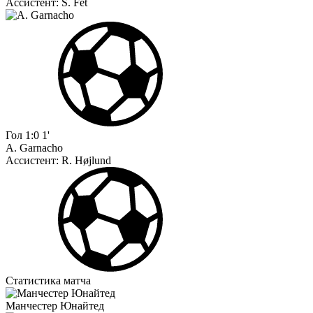
Ассистент:
S. Fet
Гол
1:0
1'
A. Garnacho
Ассистент:
R. Højlund
Статистика матча
Манчестер Юнайтед