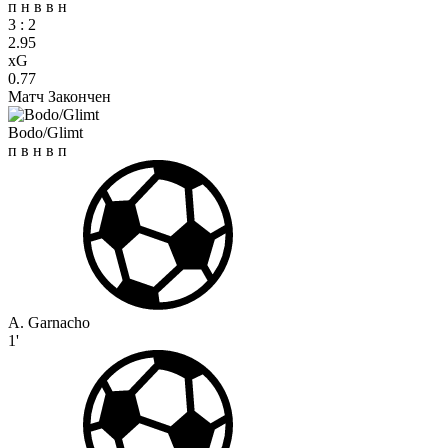
п
н
в
в
н
3
:
2
2.95
xG
0.77
Матч Закончен
Bodo/Glimt
п
в
н
в
п
A. Garnacho
1'