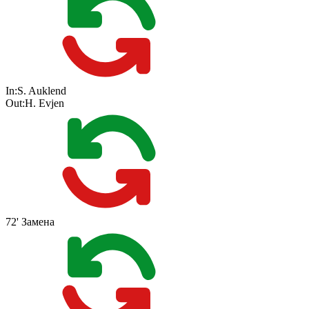
In:
S. Auklend
Out:
H. Evjen
72'
Замена