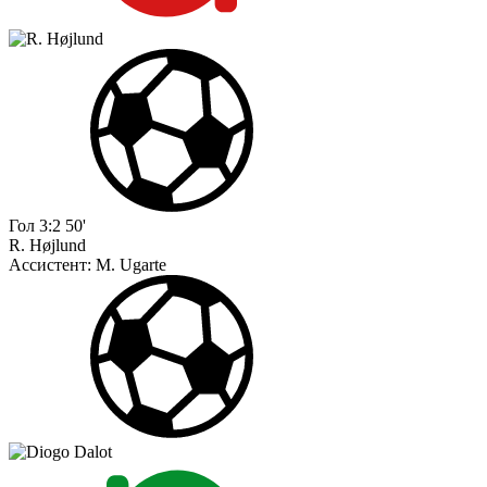
Гол
3:2
50'
R. Højlund
Ассистент:
M. Ugarte