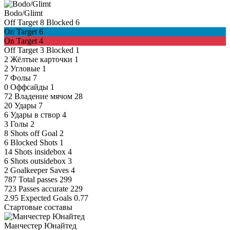
Bodo/Glimt
Off Target
8
Blocked
6
On Target
6
On Target
4
Off Target
3
Blocked
1
2
Жёлтые карточки
1
2
Угловые
1
7
Фолы
7
0
Оффсайды
1
72
Владение мячом
28
20
Удары
7
6
Удары в створ
4
3
Голы
2
8
Shots off Goal
2
6
Blocked Shots
1
14
Shots insidebox
4
6
Shots outsidebox
3
2
Goalkeeper Saves
4
787
Total passes
299
723
Passes accurate
229
2.95
Expected Goals
0.77
Стартовые составы
Манчестер Юнайтед