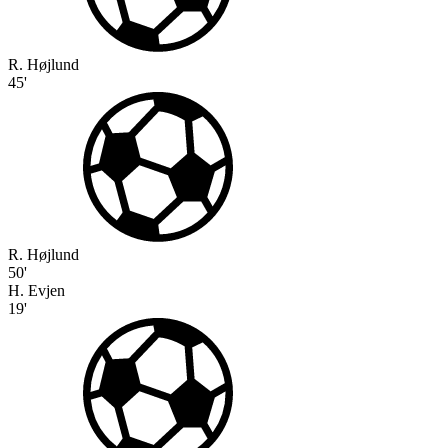
R. Højlund
45'
R. Højlund
50'
H. Evjen
19'