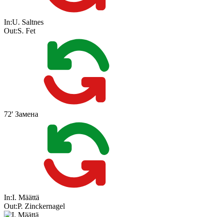
In:
U. Saltnes
Out:
S. Fet
72'
Замена
In:
I. Määttä
Out:
P. Zinckernagel