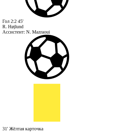
Гол
2:2
45'
R. Højlund
Ассистент:
N. Mazraoui
31'
Жёлтая карточка