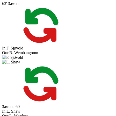
63'
Замена
In:
F. Sjøvold
Out:
B. Wembangomo
Замена
60'
In:
L. Shaw
Out:
L. Martínez