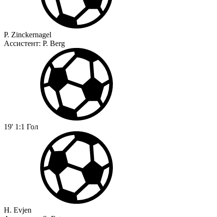
P. Zinckernagel
Ассистент:
P. Berg
19'
1:1
Гол
H. Evjen