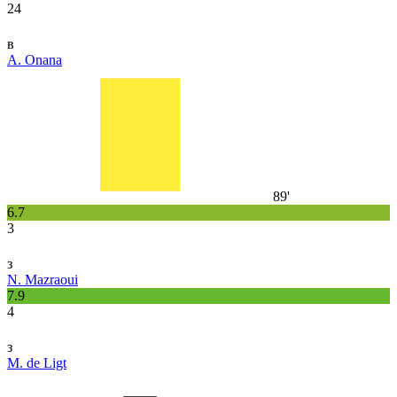
24
в
A. Onana
89'
6.7
3
з
N. Mazraoui
7.9
4
з
M. de Ligt