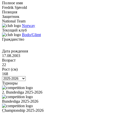
Полное имя
Fredrik Sjøvold
Позиция
Защитник
National Team
Norway
Текущий клуб
Bodo/Glimt
Гражданство
Дата рождения
17.08.2003
Возраст
22
Рост (см)
168
Турниры
2. Bundesliga 2025-2026
Bundesliga 2025-2026
Championship 2025-2026