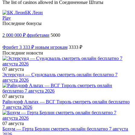
The list of casinos allowed in Соединенные Штаты
БК Леон
Play
Последние бонусы
2 000 000 ₽ фрибетами
5000
Фрибет 3 333 ₽ новым игрокам
3333 ₽
Последние новости
07 августа
Эстерсунд — Сундсвалль смотреть онлайн бесплатно 7
августа 2026
07 августа
Райндорф Альтах — ВСГ Тироль смотреть онлайн бесплатно
7 августа 2026
07 августа
Бохум — Герта Берлин смотреть онлайн бесплатно 7 августа
2026