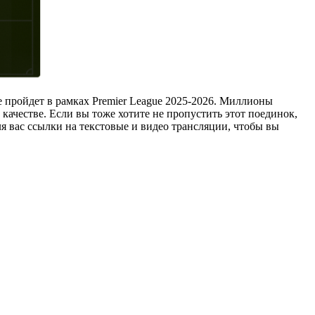
 пройдет в рамках Premier League 2025-2026. Миллионы
качестве. Если вы тоже хотите не пропустить этот поединок,
 вас ссылки на текстовые и видео трансляции, чтобы вы