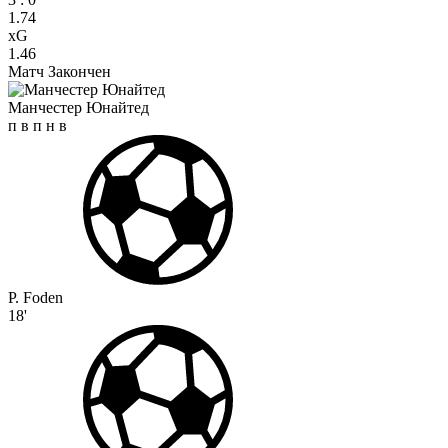
1.74
xG
1.46
Матч Закончен
Манчестер Юнайтед
п
в
п
н
в
P. Foden
18'