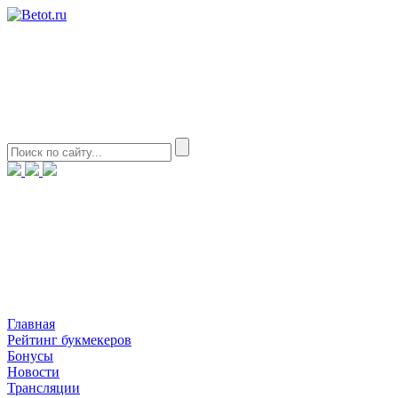
Главная
Рейтинг букмекеров
Бонусы
Новости
Трансляции