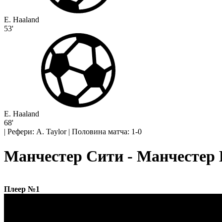
E. Haaland
53'
E. Haaland
68'
|
Рефери: A. Taylor
|
Половина матча: 1-0
Манчестер Сити - Манчестер
Плеер №1