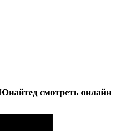
 Юнайтед смотреть онлайн