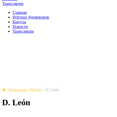
Трансляции
Главная
Рейтинг букмекеров
Бонусы
Новости
Трансляции
Homepage
›
Players
›
D. León
D. León