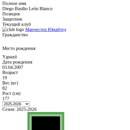
Полное имя
Diego Basilio León Blanco
Позиция
Защитник
Текущий клуб
Манчестер Юнайтед
Гражданство
Место рождения
Yguazú
Дата рождения
03.04.2007
Возраст
19
Вес (кг)
82
Рост (см)
177
Сезон:
2025-2026