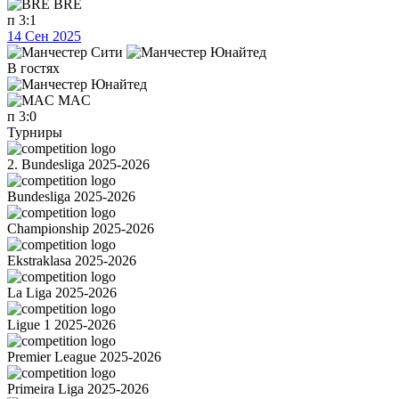
BRE
п
3:1
14 Сен 2025
В гостях
MAC
п
3:0
Турниры
2. Bundesliga 2025-2026
Bundesliga 2025-2026
Championship 2025-2026
Ekstraklasa 2025-2026
La Liga 2025-2026
Ligue 1 2025-2026
Premier League 2025-2026
Primeira Liga 2025-2026