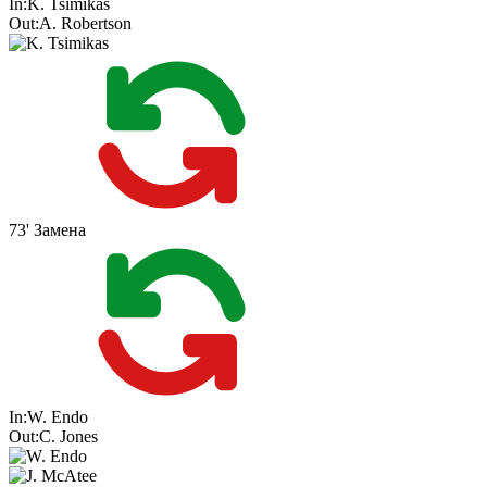
In:
K. Tsimikas
Out:
A. Robertson
73'
Замена
In:
W. Endo
Out:
C. Jones