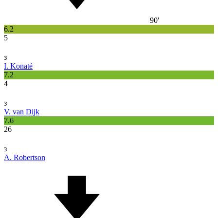
90'
6.2
5
з
I. Konaté
7.2
4
з
V. van Dijk
7.6
26
з
A. Robertson