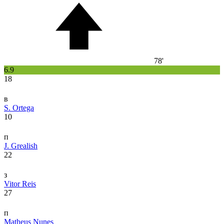
78'
6.9
18
в
S. Ortega
10
п
J. Grealish
22
з
Vitor Reis
27
п
Matheus Nunes