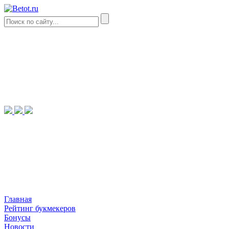
Главная
Рейтинг букмекеров
Бонусы
Новости