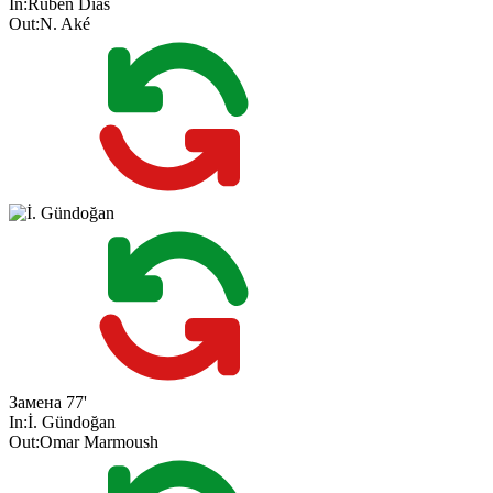
In:
Rúben Dias
Out:
N. Aké
Замена
77'
In:
İ. Gündoğan
Out:
Omar Marmoush