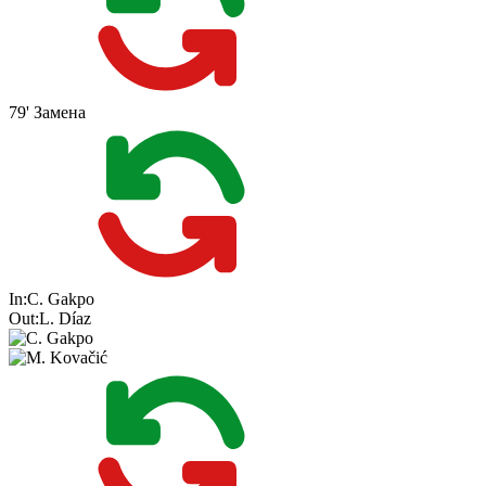
79'
Замена
In:
C. Gakpo
Out:
L. Díaz