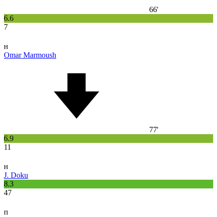
66'
6.6
7
н
Omar Marmoush
77'
6.9
11
н
J. Doku
8.3
47
п