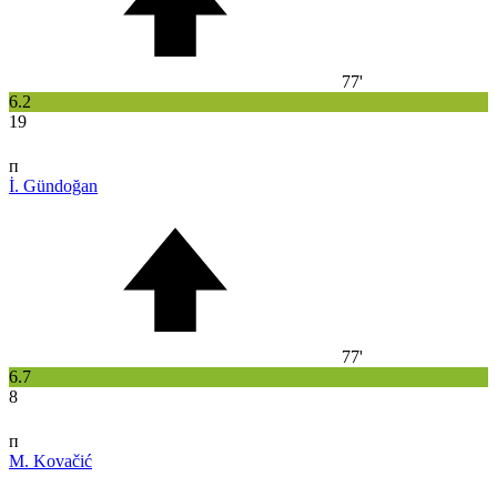
77'
6.2
19
п
İ. Gündoğan
77'
6.7
8
п
M. Kovačić