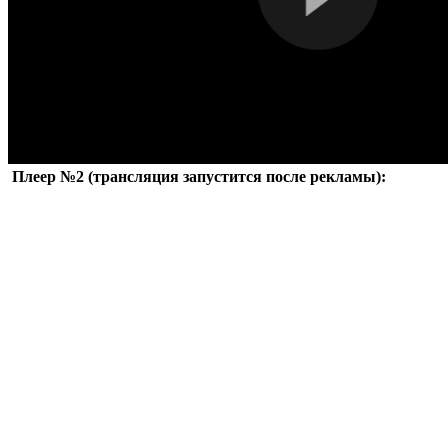
Плеер №2 (трансляция запустится после рекламы):