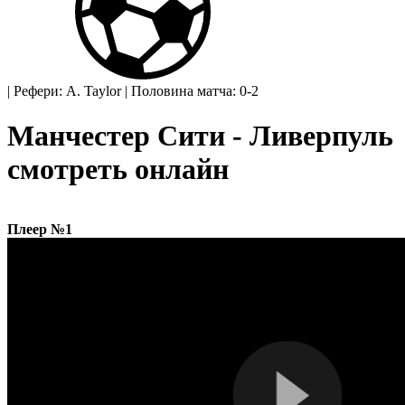
|
Рефери: A. Taylor
|
Половина матча: 0-2
Манчестер Сити - Ливерпуль
смотреть онлайн
Плеер №1