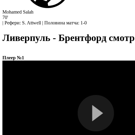
Mohamed Salah
70'
|
Рефери: S. Attwell
|
Половина матча: 1-0
Ливерпуль - Брентфорд смотр
Плеер №1