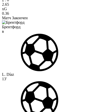
2.65
xG
0.36
Матч Закончен
Брентфорд
в
L. Díaz
13'