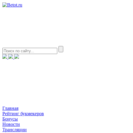
Главная
Рейтинг букмекеров
Бонусы
Новости
Трансляции