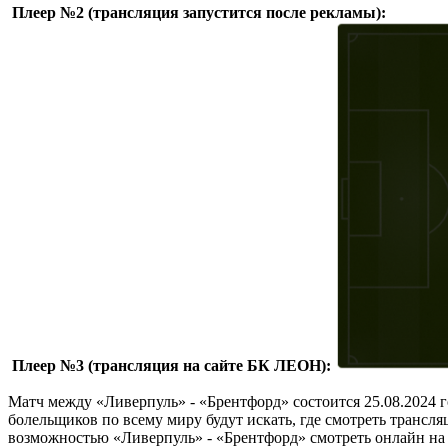
Плеер №2 (трансляция запустится после рекламы):
Плеер №3 (трансляция на сайте БК ЛЕОН):
Матч между «Ливерпуль» - «Брентфорд» состоится 25.08.2024 
болельщиков по всему миру будут искать, где смотреть трансл
возможностью «Ливерпуль» - «Брентфорд» смотреть онлайн на 