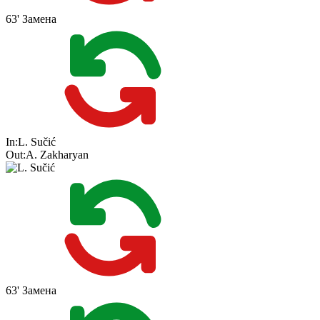
63'
Замена
In:
L. Sučić
Out:
A. Zakharyan
63'
Замена