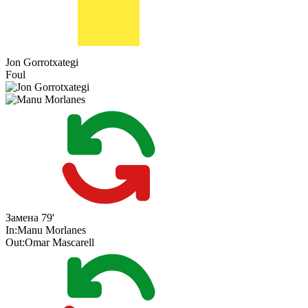
Jon Gorrotxategi
Foul
Замена
79'
In:
Manu Morlanes
Out:
Omar Mascarell