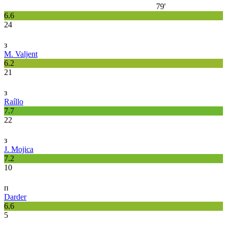
79'
6.6
24
з
M. Valjent
6.2
21
з
Raíllo
7.7
22
з
J. Mojica
7.2
10
п
Darder
6.6
5