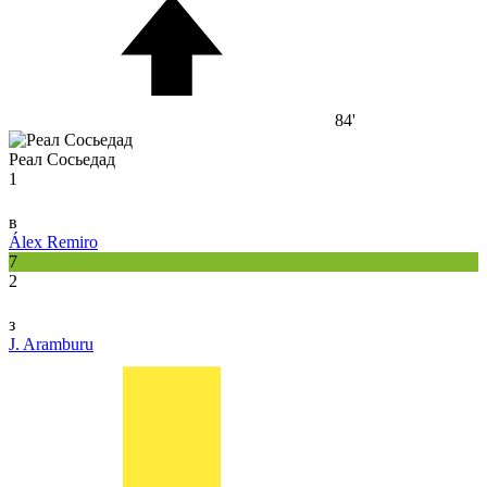
84'
Реал Сосьедад
1
в
Álex Remiro
7
2
з
J. Aramburu