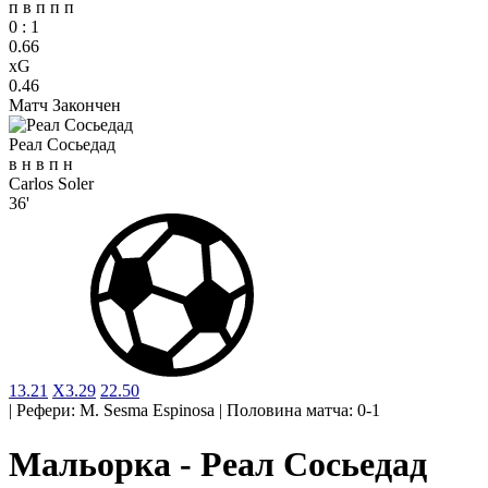
п
в
п
п
п
0
:
1
0.66
xG
0.46
Матч Закончен
Реал Сосьедад
в
н
в
п
н
Carlos Soler
36'
1
3.21
X
3.29
2
2.50
|
Рефери: M. Sesma Espinosa
|
Половина матча: 0-1
Мальорка - Реал Сосьедад