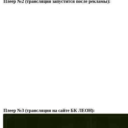
Плеер №2 (трансляция запустится после рекламы):
Плеер №3 (трансляция на сайте БК ЛЕОН):