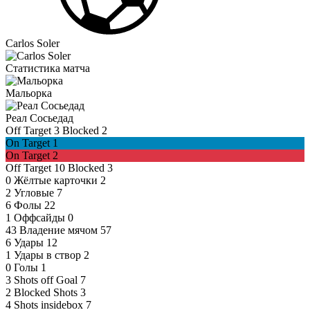
Carlos Soler
Статистика матча
Мальорка
Реал Сосьедад
Off Target
3
Blocked
2
On Target
1
On Target
2
Off Target
10
Blocked
3
0
Жёлтые карточки
2
2
Угловые
7
6
Фолы
22
1
Оффсайды
0
43
Владение мячом
57
6
Удары
12
1
Удары в створ
2
0
Голы
1
3
Shots off Goal
7
2
Blocked Shots
3
4
Shots insidebox
7