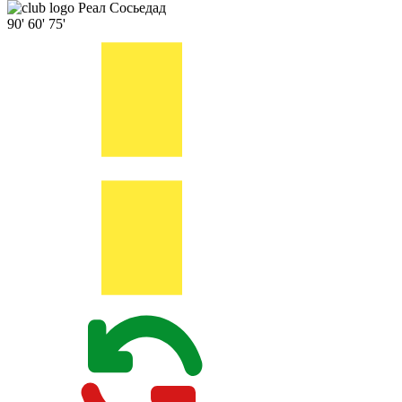
Реал Сосьедад
90'
60'
75'