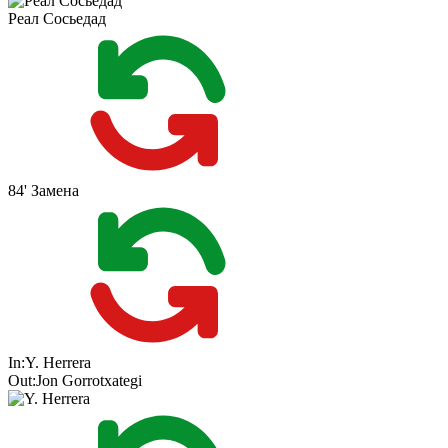
Реал Сосьедад
84'
Замена
In:
Y. Herrera
Out:
Jon Gorrotxategi