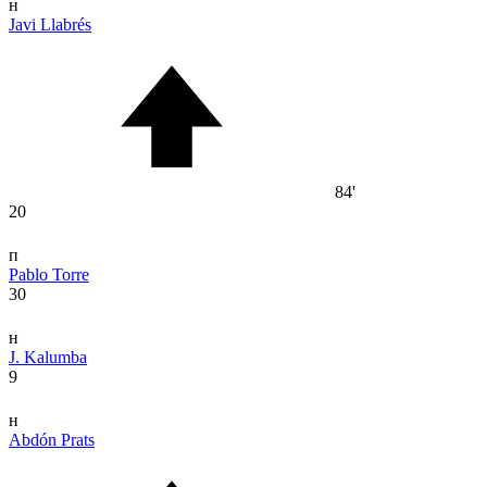
н
Javi Llabrés
84'
20
п
Pablo Torre
30
н
J. Kalumba
9
н
Abdón Prats