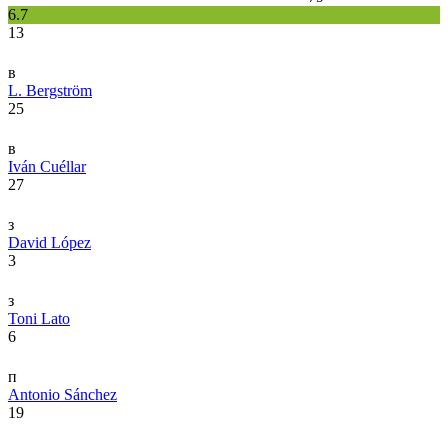
6.7
13
в
L. Bergström
25
в
Iván Cuéllar
27
з
David López
3
з
Toni Lato
6
п
Antonio Sánchez
19