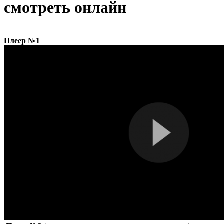
смотреть онлайн
Плеер №1