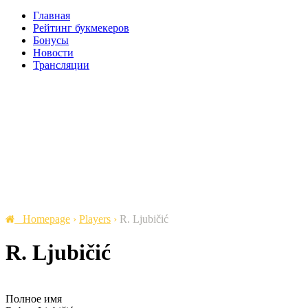
Главная
Рейтинг букмекеров
Бонусы
Новости
Трансляции
Homepage
›
Players
›
R. Ljubičić
R. Ljubičić
Полное имя