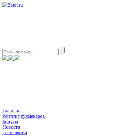
Главная
Рейтинг букмекеров
Бонусы
Новости
Трансляции