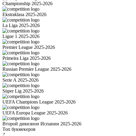
Championship 2025-2026
Ekstraklasa 2025-2026
La Liga 2025-2026
Ligue 1 2025-2026
Premier League 2025-2026
Primeira Liga 2025-2026
Russian Premier League 2025-2026
Serie A 2025-2026
Süper Lig 2025-2026
UEFA Champions League 2025-2026
UEFA Europa League 2025-2026
Второй дивизион Испании 2025-2026
Топ букмекеров
?